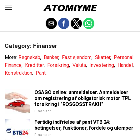
Category: Finanser
More:
Regnskab
,
Banker
,
Fast ejendom
,
Skatter
,
Personal
Finance
,
Kreditter
,
Forsikring
,
Valuta
,
Investering
,
Handel
,
Konstruktion
,
Pant
,
OSAGO online: anmeldelser. Anmeldelser
om registrering af obligatorisk motor TPL
forsikring i "ROSGOSSTRAKH"
Finanser
Førtidig indfrielse af pant VTB 24:
betingelser, funktioner, fordele og ulemper
Finanser