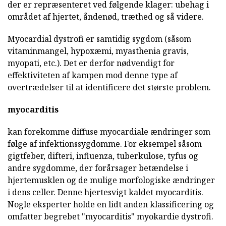
der er repræsenteret ved følgende klager: ubehag i
området af hjertet, åndenød, træthed og så videre.
Myocardial dystrofi er samtidig sygdom (såsom
vitaminmangel, hypoxæmi, myasthenia gravis,
myopati, etc.). Det er derfor nødvendigt for
effektiviteten af kampen mod denne type af
overtrædelser til at identificere det største problem.
myocarditis
kan forekomme diffuse myocardiale ændringer som
følge af infektionssygdomme. For eksempel såsom
gigtfeber, difteri, influenza, tuberkulose, tyfus og
andre sygdomme, der forårsager betændelse i
hjertemusklen og de mulige morfologiske ændringer
i dens celler. Denne hjertesvigt kaldet myocarditis.
Nogle eksperter holde en lidt anden klassificering og
omfatter begrebet "myocarditis" myokardie dystrofi.