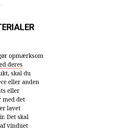
TERIALER
te gør opmærksom
ed deres
kt, skal du
ece eller anden
ts eller
er med det
er lavet
r. Det skal
af vinduet