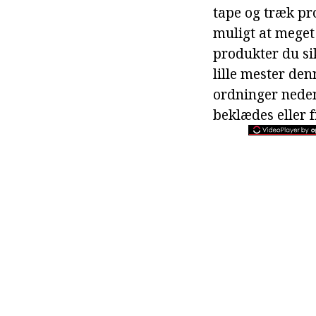
tape og træk pr
muligt at meget
produkter du si
lille mester de
ordninger neden
beklædes eller 