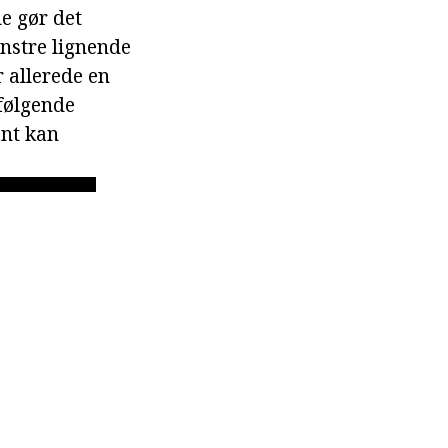
e gør det
nstre lignende
r allerede en
 følgende
ant kan