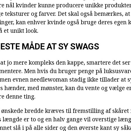
e nål kvinder kunne producere unikke produkter
ige teksturer og farver. Det skal også bemærkes, a
inger, kan enhver kvinde også bruge deres egen kr
å et unikt look.
ESTE MÅDE AT SY SWAGS
 at jo mere kompleks den kappe, smartere det ser 
mentere. Men hvis du bruger penge på luksusvarer
 men evnen needlewoman stadig ikke tillader at 
s hænder, med mønster, kan du vente og vælge e
re denne ting.
 ønskede bredde kræves til fremstilling af skåret
s længde er to og en halv gange vil overstige læn
emnet slå i på alle sider og den øverste kant sy så