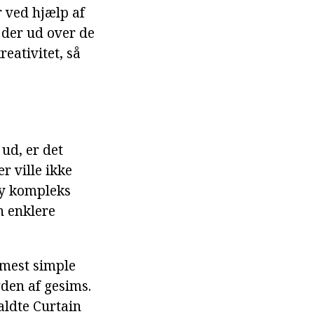
 ved hjælp af
t der ud over de
eativitet, så
ud, er det
 ville ikke
sy kompleks
n enklere
 mest simple
gden af gesims.
kaldte Curtain