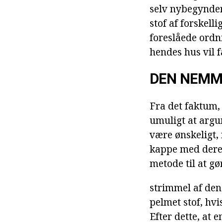
selv nybegynder
stof af forskell
foreslåede ordn
hendes hus vil f
DEN NEMM
Fra det faktum,
umuligt at argu
være ønskeligt,
kappe med dere
metode til at gø
strimmel af den
pelmet stof, hvi
Efter dette, at 