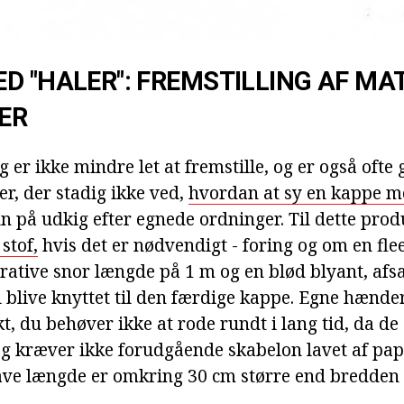
D "HALER": FREMSTILLING AF MA
ER
g er ikke mindre let at fremstille, og er også of
, der stadig ikke ved,
hvordan at sy en kappe m
 på udkig efter egnede ordninger. Til dette produ
stof,
hvis det er nødvendigt - foring og om en fle
rative snor længde på 1 m og en blød blyant, afsa
il blive knyttet til den færdige kappe. Egne hænd
, du behøver ikke at rode rundt i lang tid, da de 
og kræver ikke forudgående skabelon lavet af papi
ve længde er omkring 30 cm større end bredden 