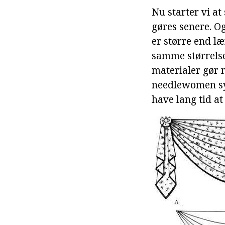
Nu starter vi a
gøres senere. Og
er større end l
samme størrelse
materialer gør
needlewomen sy 
have lang tid a