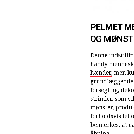
PELMET ME
OG MØNST
Denne indstillin
handy mennesker
hænder,
men kun
grundlæggende 
forsegling, deko
strimler, som v
mønster, produkt
forholdsvis let 
bemærkes, at ea
åbning.