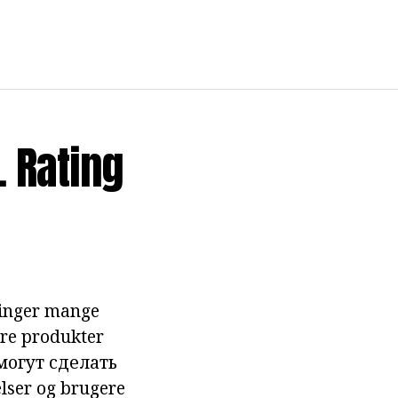
. Rating
ninger mange
ære produkter
могут сделать
lser
og brugere