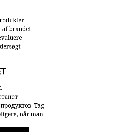
produkter
 af brandet
 evaluere
ndersøgt
ET
.
станет
 продуктов.
Tag
eligere, når man