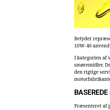
Betyder repræsen
10W-40 anvendte
I kategorien af 
smøremidler. De 
den rigtige serv
motorfabrikanten
BASEREDE
Præsenteret af 