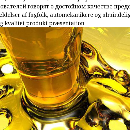
ователей говорят о достойном качестве пред
ldelser
af fagfolk, automekanikere og almindeli
ig kvalitet produkt præsentation.