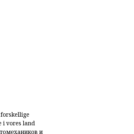
forskellige
 i vores land
втомехаников и