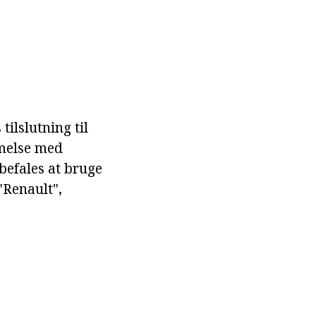
ilslutning til
mmelse med
befales at bruge
"Renault",