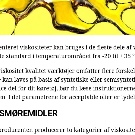
teret viskositeter kan bruges i de fleste dele af
 standard i temperaturområdet fra -20 til + 35 °
viskositet kvalitet værktøjer omfatter flere forskel
kan laves på basis af syntetiske eller semisyntet
ice del for dit køretøj, bør du læse instruktionern
. I det parametrene for acceptable olier er tydel
 SMØREMIDLER
producenten producerer to kategorier af viskosit