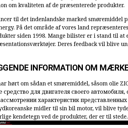
ion om kvaliteten af de præsenterede produkter.
rancer til det indenlandske marked smøremiddel 
ergy. På det område af vores land repræsenteres
ukter siden 1998. Mange bilister er i stand til at
ræsentationsværktøjer. Deres feedback vil blive u
GENDE INFORMATION OM MÆRK
 har hørt om sådan et smøremiddel, såsom
olie ZIC
 средство для двигателя своего автомобиля, 
рассмотрении характеристик представленных
dkoreanske midler til sin bil motor, vil blive tyd
lige kendetegn ved de produkter, der er til stede.