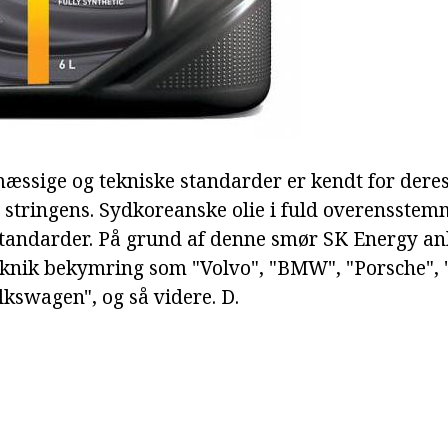
ssige og tekniske standarder er kendt for deres t
 stringens. Sydkoreanske olie i fuld overensste
standarder. På grund af denne smør SK Energy an
eknik bekymring som "Volvo", "BMW", "Porsche", 
lkswagen", og så videre. D.