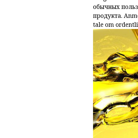
обычных польз
продукта.
Anme
tale om ordentl