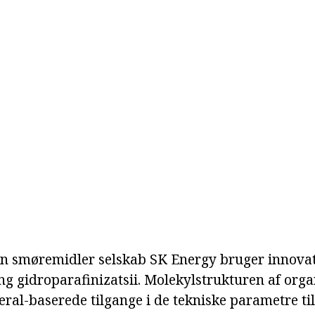
in smøremidler selskab SK Energy bruger innovat
g gidroparafinizatsii. Molekylstrukturen af org
eral-baserede tilgange i de tekniske parametre ti