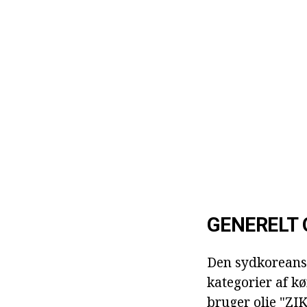
GENERELT O
Den sydkoreanske
kategorier af kø
bruger
olie "ZI