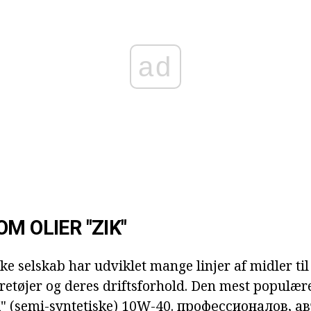
ad
M OLIER "ZIK"
 selskab har udviklet mange linjer af midler til 
retøjer og deres driftsforhold. Den mest populære
K" (semi-syntetiske) 10W-40.
профессионалов, а