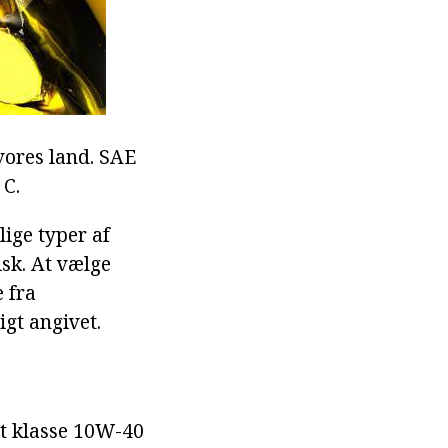
 vores land. SAE
 C.
lige typer af
isk. At vælge
e fra
igt angivet.
et klasse 10W-40