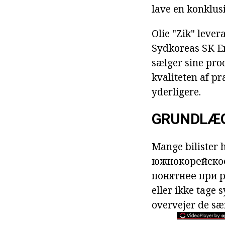
lave en konklus
Olie "Zik" leve
Sydkoreas SK En
sælger sine prod
kvaliteten af p
yderligere.
GRUNDLÆG
Mange bilister
южнокорейское
понятнее при 
eller ikke tage
sy
overvejer de sær