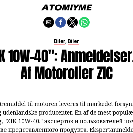
Biler
Biler
,
IK 10W-40": Anmeldelser
Af Motorolier ZIC
øremiddel til motoren leveres til markedet forsy
g udenlandske producenter. En af de mest popul
g,
"ZIK 10W-40."
экспертов и пользователей по
тве представленного продукта.
Ekspertanmelde