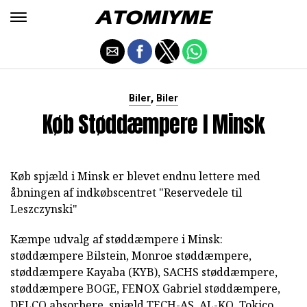
,
Biler
Biler
Køb Støddæmpere I Minsk
Køb spjæld i Minsk er blevet endnu lettere med
åbningen af indkøbscentret "Reservedele til
Leszczynski"
Kæmpe udvalg af støddæmpere i Minsk:
støddæmpere Bilstein, Monroe støddæmpere,
støddæmpere Kayaba (KYB), SACHS støddæmpere,
støddæmpere BOGE, FENOX Gabriel støddæmpere,
DELCO absorbere, spjæld TECH-AS, AL-KO, Tokico,