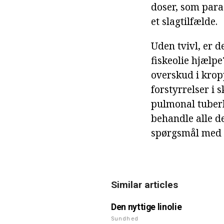
doser, som para
et slagtilfælde.
Uden tvivl, er d
fiskeolie hjælpe
overskud i kropp
forstyrrelser i 
pulmonal tuberku
behandle alle d
spørgsmål med 
Similar articles
Den nyttige linolie
Sundhed