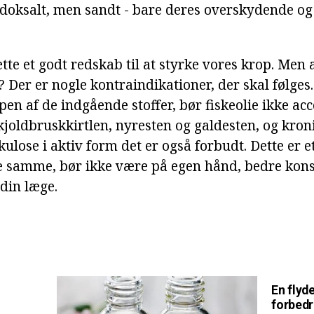
doksalt, men sandt - bare deres overskydende og
ette et godt redskab til at styrke vores krop. Men 
? Der er nogle kontraindikationer, der skal følges.
en af de indgående stoffer, bør fiskeolie ikke ac
skjoldbruskkirtlen, nyresten og galdesten, og kron
lose i aktiv form det er også forbudt. Dette er et 
e samme, bør ikke være på egen hånd, bedre kons
din læge.
En flyd
forbedr