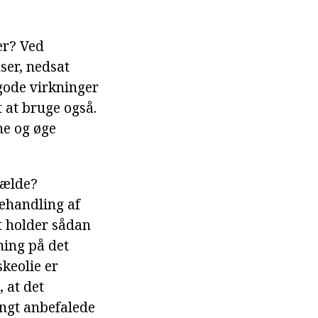
ter? Ved
ser, nedsat
gode virkninger
at bruge også.
ne og øge
lfælde?
behandling af
t holder sådan
ning på det
keolie er
 at det
rengt anbefalede