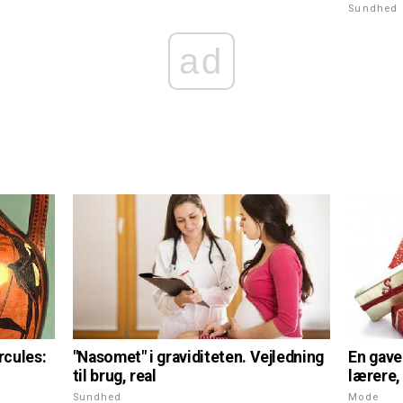
Sundhed
ad
"Nasomet" i graviditeten. Vejledning
rcules:
En gave
til brug, real
lærere,
Sundhed
Mode