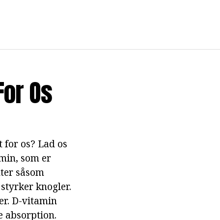
For Os
t for os? Lad os
amin, som er
nter såsom
 styrker knogler.
er. D-vitamin
e absorption.