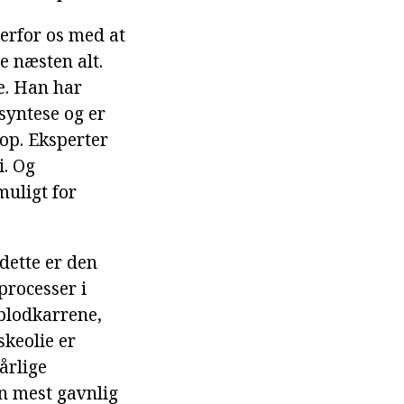
derfor os med at
e næsten alt.
e. Han har
syntese og er
rop. Eksperter
i. Og
muligt for
 dette er den
processer i
 blodkarrene,
skeolie er
årlige
en mest gavnlig