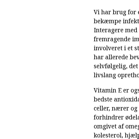
Vi har brug for 
bekæmpe infektio
Interagere med 
fremragende im
involveret i et 
har allerede bev
selvfølgelig, de
livslang opretho
Vitamin E er ogs
bedste antioxid
celler, nærer o
forhindrer ødel
omgivet af omega
kolesterol, hjæ