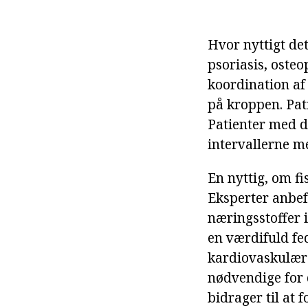
Hvor nyttigt det
psoriasis, oste
koordination af
på kroppen. Pat
Patienter med d
intervallerne m
En nyttig, om fi
Eksperter anbefa
næringsstoffer 
en værdifuld fed
kardiovaskulære
nødvendige for d
bidrager til at 