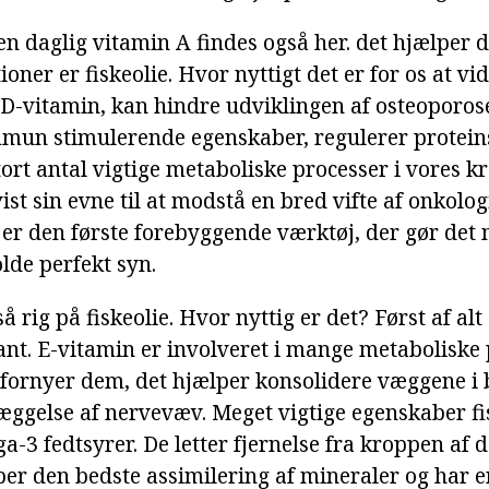
en daglig vitamin A findes også her. det hjælper 
ner er fiskeolie. Hvor nyttigt det er for os at vid
D-vitamin, kan hindre udviklingen af osteoporos
mun stimulerende egenskaber, regulerer protein
stort antal vigtige metaboliske processer i vores k
ist sin evne til at modstå en bred vifte af onkolog
t er den første forebyggende værktøj, der gør det 
lde perfekt syn.
å rig på fiskeolie. Hvor nyttig er det? Først af alt
ant. E-vitamin er involveret i mange metaboliske 
g fornyer dem, det hjælper konsolidere væggene i
æggelse af nervevæv. Meget vigtige egenskaber fi
-3 fedtsyrer. De letter fjernelse fra kroppen af d
lper den bedste assimilering af mineraler og har 