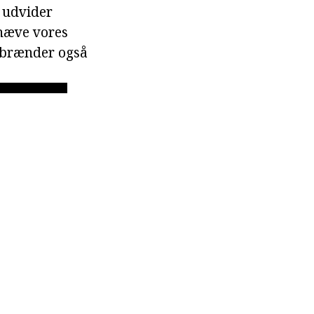
e udvider
 hæve vores
e brænder også