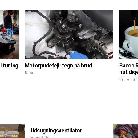
Motorpudefejl: tegn på brud
l tuning
Saeco R
nutidig
Biler
Hjem og f
Udsugningsventilator
Hjemlighed