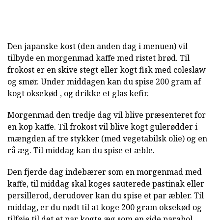
Den japanske kost (den anden dag i menuen) vil
tilbyde en morgenmad kaffe med ristet brød. Til
frokost er en skive stegt eller kogt fisk med coleslaw
og smør. Under middagen kan du spise 200 gram af
kogt oksekød , og drikke et glas kefir.
Morgenmad den tredje dag vil blive præsenteret for
en kop kaffe. Til frokost vil blive kogt gulerødder i
mængden af tre stykker (med vegetabilsk olie) og en
rå æg. Til middag kan du spise et æble.
Den fjerde dag indebærer som en morgenmad med
kaffe, til middag skal koges sauterede pastinak eller
persillerod, derudover kan du spise et par æbler. Til
middag, er du nødt til at koge 200 gram oksekød og
tilføje til det et par kogte æg som en side parabol