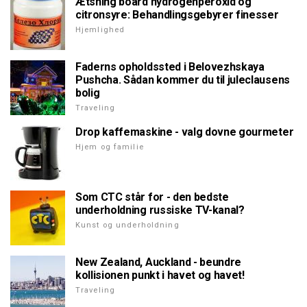
Ætsning board hydrogenperoxid og
citronsyre: Behandlingsgebyrer finesser
Hjemlighed
Faderns opholdssted i Belovezhskaya
Pushcha. Sådan kommer du til juleclausens
bolig
Traveling
Drop kaffemaskine - valg dovne gourmeter
Hjem og familie
Som CTC står for - den bedste
underholdning russiske TV-kanal?
Kunst og underholdning
New Zealand, Auckland - beundre
kollisionen punkt i havet og havet!
Traveling