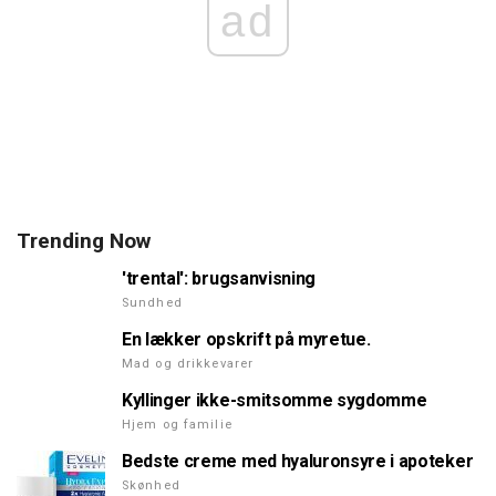
ad
Trending Now
'trental': brugsanvisning
Sundhed
En lækker opskrift på myretue.
Mad og drikkevarer
Kyllinger ikke-smitsomme sygdomme
Hjem og familie
Bedste creme med hyaluronsyre i apoteker
Skønhed