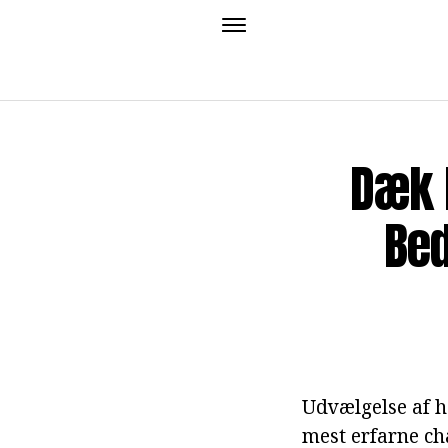
Dæk 
Bed
Udvælgelse af h
mest erfarne cha