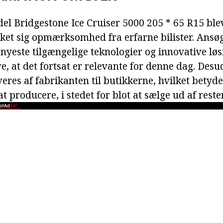
el Bridgestone Ice Cruiser 5000 205 * 65 R15 ble
ukket sig opmærksomhed fra erfarne bilister. Ans
 nyeste tilgængelige teknologier og innovative lø
kre, at det fortsat er relevante for denne dag. Desu
veres af fabrikanten til butikkerne, hvilket betyder
t producere, i stedet for blot at sælge ud af reste