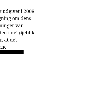
v udgivet i 2008
øgning om dens
sninger var
den i det øjeblik
, at det
rne.