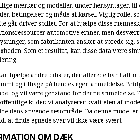
llige mærker og modeller, under hensyntagen til
er, betingelser og måde af kørsel. Vigtig rolle, s
fte går driver spillet. For at hjælpe disse mennesk
ationsressourcer automotive emner, men desværre
lysninger, som fabrikanten ønsker at sprede sig, 
ligheden. Som et resultat, kan disse data være si
dering.
 kan hjælpe andre bilister, der allerede har haft m
ummi og tilbage på hendes egen anmeldelse. Brid
del og vil være genstand for denne anmeldelse. 
offentlige kilder, vi analyserer kvaliteten af mod
skelne dens anvendelsesområde. Da denne model er 
d, at finde egnede svar vil ikke være svært.
ORMATION OM DÆK