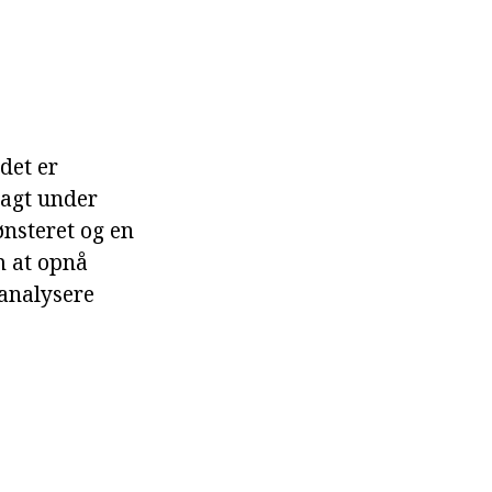
det er
ragt under
nsteret og en
m at opnå
 analysere