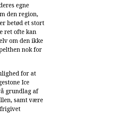
 deres egne
om den region,
er betød et stort
 ret ofte kan
selv om den ikke
mpelthen nok for
ulighed for at
gestone Ice
På grundlag af
ellen, samt være
frigivet