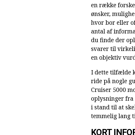
en række forske
ønsker, mulighed
hvor bor eller o
antal af inform
du finde der op
svarer til virke
en objektiv vur
I dette tilfælde
ride på nogle g
Cruiser 5000 mo
oplysninger fra 
i stand til at 
temmelig lang ti
KORT INF