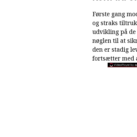
Første gang mod
og straks tiltr
udvikling på de
nøglen til at si
den er stadig le
fortsætter med a