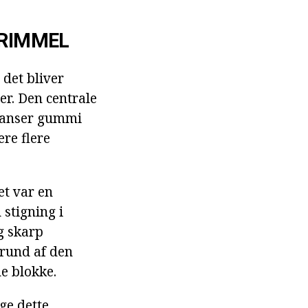
TRIMMEL
 det bliver
er. Den centrale
kranser gummi
re flere
et var en
 stigning i
g skarp
grund af den
ne blokke.
ge dette