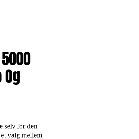
 5000
o Og
e selv for den
e et valg mellem