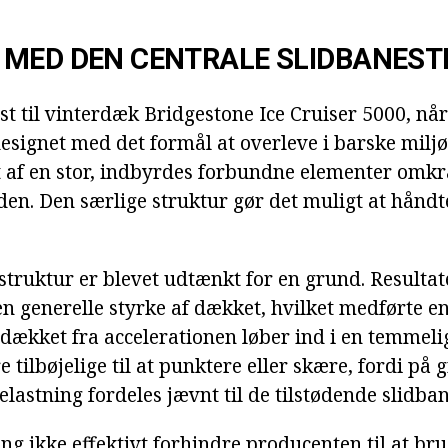
 MED DEN CENTRALE SLIDBANES
st til vinterdæk Bridgestone Ice Cruiser 5000, når
 designet med det formål at overleve i barske miljø
t af en stor, indbyrdes forbundne elementer om
den. Den særlige struktur gør det muligt at håndte
struktur er blevet udtænkt for en grund. Resultat
n generelle styrke af dækket, hvilket medførte en
 dækket fra accelerationen løber ind i en temmeli
 tilbøjelige til at punktere eller skære, fordi på 
elastning fordeles jævnt til de tilstødende slidba
g ikke effektivt forhindre producenten til at bru