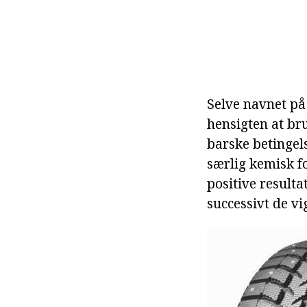
Selve navnet på 
hensigten at br
barske betingel
særlig kemisk 
positive resulta
successivt de vi