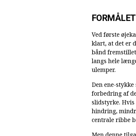
FORMÅLET
Ved første øjeka
klart, at det er
bånd fremstille
langs hele læng
ulemper.
Den ene-stykke 
forbedring af de
slidstyrke. Hvis
hindring, mindre
centrale ribbe b
Men denne tilgan