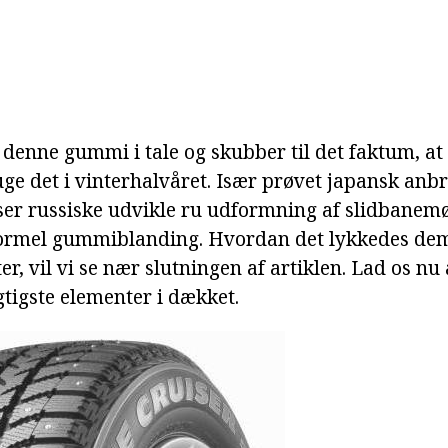
denne gummi i tale og skubber til det faktum, at 
uge det i vinterhalvåret. Især prøvet japansk anb
ser russiske udvikle ru udformning af slidbanemø
formel gummiblanding. Hvordan det lykkedes de
ter, vil vi se nær slutningen af artiklen. Lad os nu
gtigste elementer i dækket.