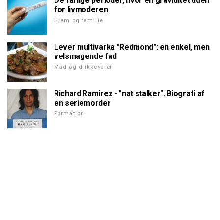
De farlige perioder, hvor en graviditet uden
for livmoderen
Hjem og familie
Lever multivarka "Redmond": en enkel, men
velsmagende fad
Mad og drikkevarer
Richard Ramirez - "nat stalker". Biografi af
en seriemorder
Formation