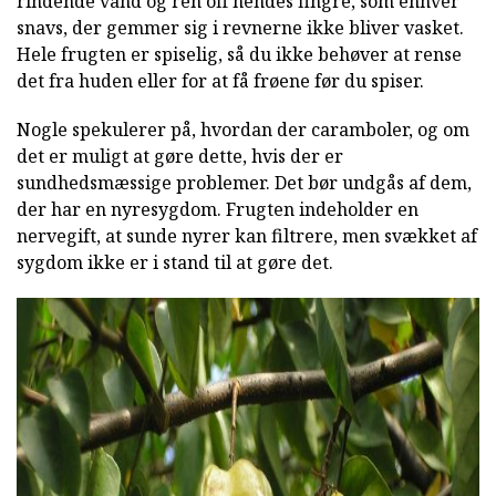
rindende vand og ren off hendes fingre, som enhver
snavs, der gemmer sig i revnerne ikke bliver vasket.
Hele frugten er spiselig, så du ikke behøver at rense
det fra huden eller for at få frøene før du spiser.
Nogle spekulerer på, hvordan der caramboler, og om
det er muligt at gøre dette, hvis der er
sundhedsmæssige problemer. Det bør undgås af dem,
der har en nyresygdom. Frugten indeholder en
nervegift, at sunde nyrer kan filtrere, men svækket af
sygdom ikke er i stand til at gøre det.