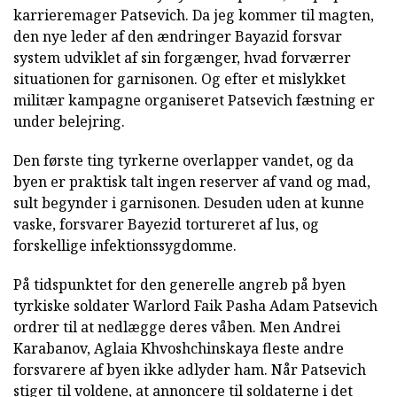
karrieremager Patsevich. Da jeg kommer til magten,
den nye leder af den ændringer Bayazid forsvar
system udviklet af sin forgænger, hvad forværrer
situationen for garnisonen. Og efter et mislykket
militær kampagne organiseret Patsevich fæstning er
under belejring.
Den første ting tyrkerne overlapper vandet, og da
byen er praktisk talt ingen reserver af vand og mad,
sult begynder i garnisonen. Desuden uden at kunne
vaske, forsvarer Bayezid tortureret af lus, og
forskellige infektionssygdomme.
På tidspunktet for den generelle angreb på byen
tyrkiske soldater Warlord Faik Pasha Adam Patsevich
ordrer til at nedlægge deres våben. Men Andrei
Karabanov, Aglaia Khvoshchinskaya fleste andre
forsvarere af byen ikke adlyder ham. Når Patsevich
stiger til voldene, at annoncere til soldaterne i det