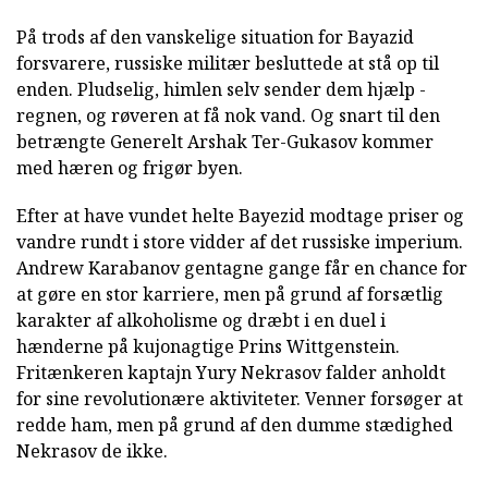
På trods af den vanskelige situation for Bayazid
forsvarere, russiske militær besluttede at stå op til
enden. Pludselig, himlen selv sender dem hjælp -
regnen, og røveren at få nok vand. Og snart til den
betrængte Generelt Arshak Ter-Gukasov kommer
med hæren og frigør byen.
Efter at have vundet helte Bayezid modtage priser og
vandre rundt i store vidder af det russiske imperium.
Andrew Karabanov gentagne gange får en chance for
at gøre en stor karriere, men på grund af forsætlig
karakter af alkoholisme og dræbt i en duel i
hænderne på kujonagtige Prins Wittgenstein.
Fritænkeren kaptajn Yury Nekrasov falder anholdt
for sine revolutionære aktiviteter. Venner forsøger at
redde ham, men på grund af den dumme stædighed
Nekrasov de ikke.