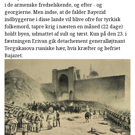
i de armenske fredselskende, og efter - og
georgierne. Men indse, at de falder Bayezid
indbyggerne i disse lande vil blive ofre for tyrkisk
folkemord, tapre krig i næsten en måned (22 dage)
holdt byen, udmattet af sult og tørst. Kun på den 23. i
fæstningen Erivan gik detachement generalløjtnant
Tergukasova russiske hær, hvis kræfter og befriet
Bajazet.