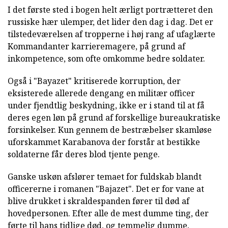
I det første sted i bogen helt ærligt portrætteret den
russiske hær ulemper, det lider den dag i dag. Det er
tilstedeværelsen af tropperne i høj rang af ufaglærte
Kommandanter karrieremagere, på grund af
inkompetence, som ofte omkomme bedre soldater.
Også i "Bayazet" kritiserede korruption, der
eksisterede allerede dengang en militær officer
under fjendtlig beskydning, ikke er i stand til at få
deres egen løn på grund af forskellige bureaukratiske
forsinkelser. Kun gennem de bestræbelser skamløse
uforskammet Karabanova der forstår at bestikke
soldaterne får deres blod tjente penge.
Ganske uskøn afslører temaet for fuldskab blandt
officererne i romanen "Bajazet". Det er for vane at
blive drukket i skraldespanden fører til død af
hovedpersonen. Efter alle de mest dumme ting, der
førte til hans tidlige død, og temmelig dumme,