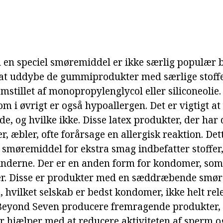
n speciel smøremiddel er ikke særlig populær b
at uddybe de gummiprodukter med særlige stoffer
mstillet af monopropylenglycol eller siliconeolie
om i øvrigt er også hypoallergen. Det er vigtigt at
, og hvilke ikke. Disse latex produkter, der har 
, æbler, ofte forårsage en allergisk reaktion. Det
smøremiddel for ekstra smag indbefatter stoffer, 
nderne. Der er en anden form for kondomer, som
ker. Disse er produkter med en sæddræbende smø
 hvilket selskab er bedst kondomer, ikke helt rel
Beyond Seven producere fremragende produkter, 
fer hjælper med at reducere aktiviteten af sperm 