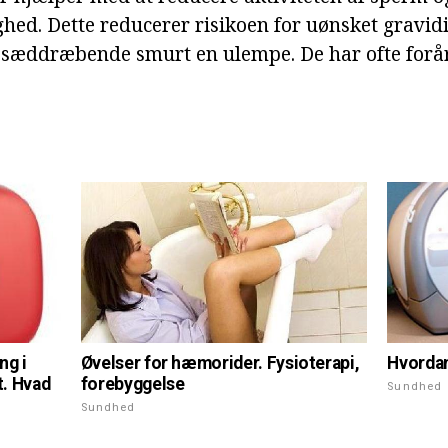
hed. Dette reducerer risikoen for uønsket gravidi
æddræbende smurt en ulempe. De har ofte forårs
Øvelser for hæmorider. Fysioterapi,
ng i
Hvordan
forebyggelse
t. Hvad
Sundhed
Sundhed