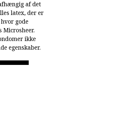
 afhængig af det
les latex, der er
, hvor gode
s Microsheer.
kondomer ikke
nde egenskaber.