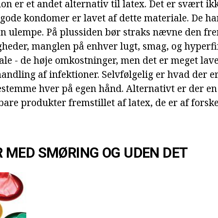
on er et andet alternativ til latex. Det er svært ik
 gode kondomer er lavet af dette materiale. De h
én ulempe. På plussiden bør straks nævne den f
heder, manglen på enhver lugt, smag, og hyperf
ale - de høje omkostninger, men det er meget lav
ndling af infektioner. Selvfølgelig er hvad der e
stemme hver på egen hånd. Alternativt er der en
bare produkter fremstillet af latex, de er af forske
 MED SMØRING OG UDEN DET