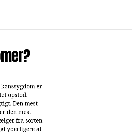
omer?
af kønssygdom er
tet opstod.
tigt. Den mest
 er den mest
lger fra sorten
gt yderligere at