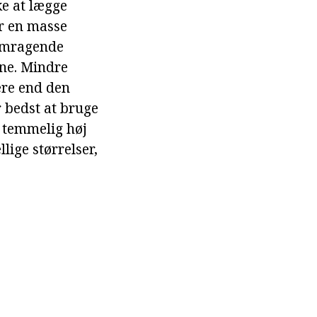
ke at lægge
ar en masse
remragende
ine. Mindre
ere end den
r bedst at bruge
 temmelig høj
llige størrelser,