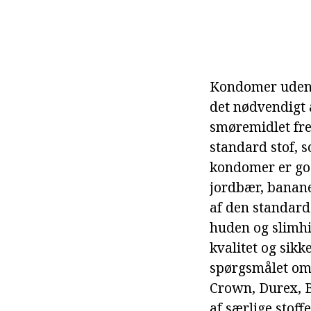
Kondomer uden e
det nødvendigt 
smøremidlet fre
standard stof, s
kondomer er gode
jordbær, bananer
af den standard 
huden og slimhi
kvalitet og sik
spørgsmålet om,
Crown, Durex, 
af særlige stof