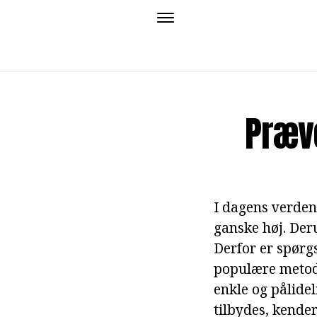
Præv
I dagens verden
ganske høj. Der
Derfor er spørg
populære metode
enkle og pålide
tilbydes, kender