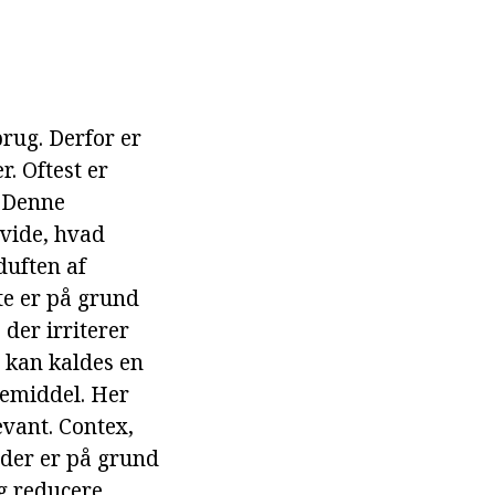
rug. Derfor er
. Oftest er
. Denne
 vide, hvad
duften af
te er på grund
der irriterer
 kan kaldes en
remiddel. Her
evant. Contex,
der er på grund
og reducere