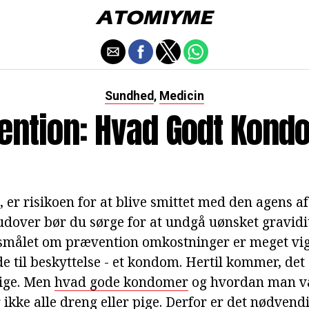
Sundhed
Medicin
,
ention: Hvad Godt Kond
, er risikoen for at blive smittet med den agens 
udover bør du sørge for at undgå uønsket gravidi
smålet om prævention omkostninger er meget vig
 til beskyttelse - et kondom. Hertil kommer, det
lige. Men
hvad gode kondomer
og hvordan man væ
 ikke alle dreng eller pige. Derfor er det nødvendi