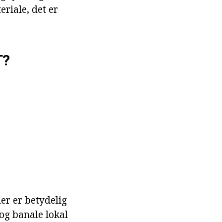
riale, det er
T?
er er betydelig
og banale lokal