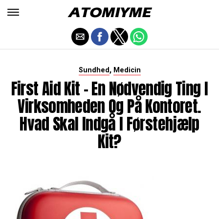
,
Sundhed
Medicin
First Aid Kit - En Nødvendig Ting I
Virksomheden Og På Kontoret.
Hvad Skal Indgå I Førstehjælp
Kit?