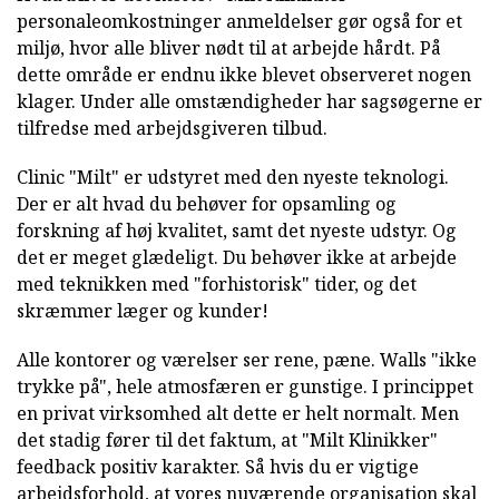
personaleomkostninger anmeldelser gør også for et
miljø, hvor alle bliver nødt til at arbejde hårdt. På
dette område er endnu ikke blevet observeret nogen
klager. Under alle omstændigheder har sagsøgerne er
tilfredse med arbejdsgiveren tilbud.
Clinic "Milt" er udstyret med den nyeste teknologi.
Der er alt hvad du behøver for opsamling og
forskning af høj kvalitet, samt det nyeste udstyr. Og
det er meget glædeligt. Du behøver ikke at arbejde
med teknikken med "forhistorisk" tider, og det
skræmmer læger og kunder!
Alle kontorer og værelser ser rene, pæne. Walls "ikke
trykke på", hele atmosfæren er gunstige. I princippet
en privat virksomhed alt dette er helt normalt. Men
det stadig fører til det faktum, at "Milt Klinikker"
feedback positiv karakter. Så hvis du er vigtige
arbejdsforhold, at vores nuværende organisation skal