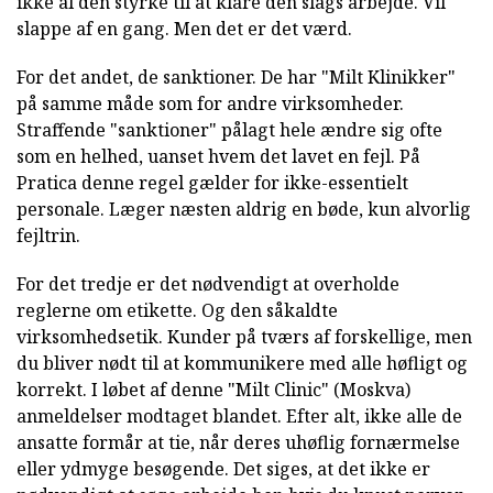
ikke al den styrke til at klare den slags arbejde. Vil
slappe af en gang. Men det er det værd.
For det andet, de sanktioner. De har "Milt Klinikker"
på samme måde som for andre virksomheder.
Straffende "sanktioner" pålagt hele ændre sig ofte
som en helhed, uanset hvem det lavet en fejl. På
Pratica denne regel gælder for ikke-essentielt
personale. Læger næsten aldrig en bøde, kun alvorlig
fejltrin.
For det tredje er det nødvendigt at overholde
reglerne om etikette. Og den såkaldte
virksomhedsetik. Kunder på tværs af forskellige, men
du bliver nødt til at kommunikere med alle høfligt og
korrekt. I løbet af denne "Milt Clinic" (Moskva)
anmeldelser modtaget blandet. Efter alt, ikke alle de
ansatte formår at tie, når deres uhøflig fornærmelse
eller ydmyge besøgende. Det siges, at det ikke er