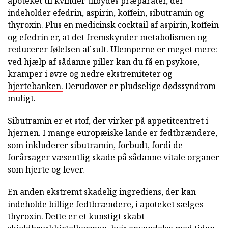
apoteket til kvinder tilbydes præparater, der
indeholder efedrin, aspirin, koffein, sibutramin og
thyroxin. Plus en medicinsk cocktail af aspirin, koffein
og efedrin er, at det fremskynder metabolismen og
reducerer følelsen af sult. Ulemperne er meget mere:
ved hjælp af sådanne piller kan du få en psykose,
kramper i øvre og nedre ekstremiteter og
hjertebanken.
Derudover er pludselige dødssyndrom
muligt.
Sibutramin er et stof, der virker på appetitcentret i
hjernen. I mange europæiske lande er fedtbrændere,
som inkluderer sibutramin, forbudt, fordi de
forårsager væsentlig skade på sådanne vitale organer
som hjerte og lever.
En anden ekstremt skadelig ingrediens, der kan
indeholde billige fedtbrændere, i apoteket sælges -
thyroxin. Dette er et kunstigt skabt