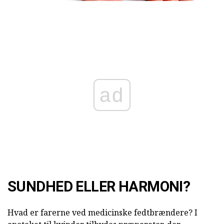
ad
SUNDHED ELLER HARMONI?
Hvad er farerne ved medicinske fedtbrændere? I