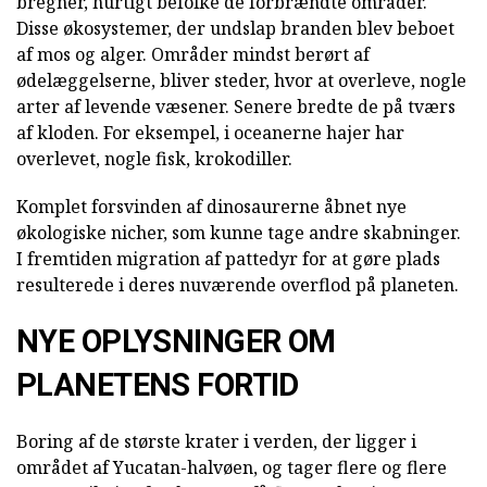
bregner, hurtigt befolke de forbrændte områder.
Disse økosystemer, der undslap branden blev beboet
af mos og alger. Områder mindst berørt af
ødelæggelserne, bliver steder, hvor at overleve, nogle
arter af levende væsener. Senere bredte de på tværs
af kloden. For eksempel, i oceanerne hajer har
overlevet, nogle fisk, krokodiller.
Komplet forsvinden af dinosaurerne åbnet nye
økologiske nicher, som kunne tage andre skabninger.
I fremtiden migration af pattedyr for at gøre plads
resulterede i deres nuværende overflod på planeten.
NYE OPLYSNINGER OM
PLANETENS FORTID
Boring af de største krater i verden, der ligger i
området af Yucatan-halvøen, og tager flere og flere