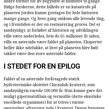
andre former for liv begyndte at blomstre to gange.
Ifølge forskerne, dette billede er en katastrofe på
planeten Jorden kunne gentages for hele historien
mange gange. Og hver gang omkom alle levende ting,
og i fremtiden er der en restaurering proces. Det er
sandsynligt, at forløbet af historien og udviklingen
ville være anderledes, hvis de 65 millioner år siden,
ville en asteroide være faldet på planeten. Eksperter
heller ikke udelukke, at livet på planeten blev født
takket være den store asteroide falder.
I STEDET FOR EN EPILOG
Faldet af en asteroide forårsagede stærk
hydrotermiske aktivitet Chicxulub-krateret, som
sandsynligvis varede 100.000 år. Hun kunne gøre det
muligt gipermatofilam og termofile (dette eksotiske
encellede organismer) for at trives i varme
omgivelser, afregning inde i krateret. Denne hypotese