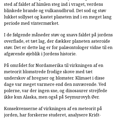
sted af faldet af himlen steg ind i vraget, verdens
blinkede brande og vulkanudbrud. Det sod og støv
lukket sollyset og kastet planeten ind i en meget lang
periode med vintermørket.
I de følgende måneder støv og snavs faldet på jordens
overflade, et tæt lag, der dækker planeten asteroide
støv. Det er dette lag er for palæontologer vidne til en
afgørende øjeblik i Jordens historie.
På området for Nordamerika til virkningen af en
meteorit blomstrede frodige skove med tæt
underskov af bregner og blomster. Klimaet i disse
dage var meget varmere end den nuværende. Ved
polerne, var der ingen sne, og dinosaurer strejfede
ikke kun Alaska, men også på Seymurovyh Øer.
Konsekvenserne af virkningen af en meteorit på
jorden, har forskerne studeret, analysere Kridt-