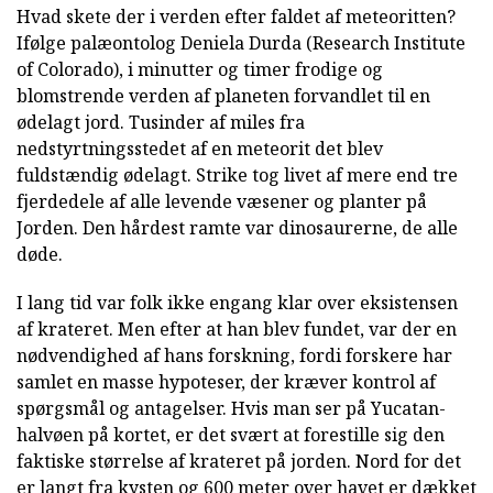
Hvad skete der i verden efter faldet af meteoritten?
Ifølge palæontolog Deniela Durda (Research Institute
of Colorado), i minutter og timer frodige og
blomstrende verden af planeten forvandlet til en
ødelagt jord. Tusinder af miles fra
nedstyrtningsstedet af en meteorit det blev
fuldstændig ødelagt. Strike tog livet af mere end tre
fjerdedele af alle levende væsener og planter på
Jorden. Den hårdest ramte var dinosaurerne, de alle
døde.
I lang tid var folk ikke engang klar over eksistensen
af krateret. Men efter at han blev fundet, var der en
nødvendighed af hans forskning, fordi forskere har
samlet en masse hypoteser, der kræver kontrol af
spørgsmål og antagelser. Hvis man ser på Yucatan-
halvøen på kortet, er det svært at forestille sig den
faktiske størrelse af krateret på jorden. Nord for det
er langt fra kysten og 600 meter over havet er dækket