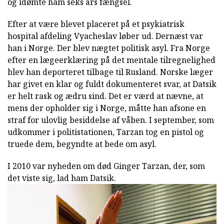
og idømte ham seks års fængsel.
Efter at være blevet placeret på et psykiatrisk
hospital afdeling Vyacheslav løber ud. Dernæst var
han i Norge. Der blev nægtet politisk asyl. Fra Norge
efter en lægeerklæring på det mentale tilregnelighed
blev han deporteret tilbage til Rusland. Norske læger
har givet en klar og fuldt dokumenteret svar, at Datsik
er helt rask og ædru sind. Det er værd at nævne, at
mens der opholder sig i Norge, måtte han afsone en
straf for ulovlig besiddelse af våben. I september, som
udkommer i politistationen, Tarzan tog en pistol og
truede dem, begyndte at bede om asyl.
I 2010 var nyheden om død Ginger Tarzan, der, som
det viste sig, lad ham Datsik.