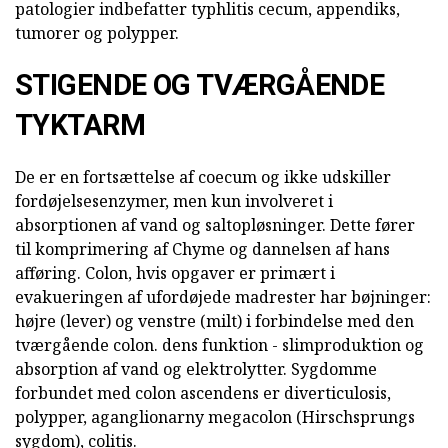
patologier indbefatter typhlitis cecum, appendiks,
tumorer og polypper.
STIGENDE OG TVÆRGÅENDE
TYKTARM
De er en fortsættelse af coecum og ikke udskiller
fordøjelsesenzymer, men kun involveret i
absorptionen af vand og saltopløsninger. Dette fører
til komprimering af Chyme og dannelsen af hans
afføring. Colon, hvis opgaver er primært i
evakueringen af ufordøjede madrester har bøjninger:
højre (lever) og venstre (milt) i forbindelse med den
tværgående colon. dens funktion - slimproduktion og
absorption af vand og elektrolytter. Sygdomme
forbundet med colon ascendens er diverticulosis,
polypper, aganglionarny megacolon (Hirschsprungs
sygdom), colitis.