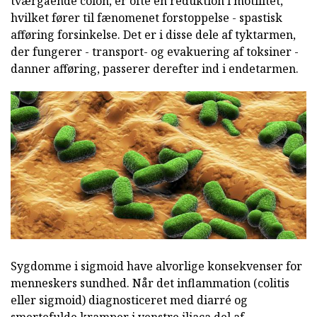
tværgående colon, er ofte en reduktion i motilitet,
hvilket fører til fænomenet forstoppelse - spastisk
afføring forsinkelse. Det er i disse dele af tyktarmen,
der fungerer - transport- og evakuering af toksiner -
danner afføring, passerer derefter ind i endetarmen.
Sygdomme i sigmoid have alvorlige konsekvenser for
menneskers sundhed. Når det inflammation (colitis
eller sigmoid) diagnosticeret med diarré og
smertefulde kramper i venstre iliaca del af