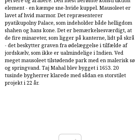
persere og arabere. Den mest berømte konstruktion
element - en kæmpe sne-hvide kuppel. Mausoleet er
lavet af hvid marmor. Det repræsenterer
pyatikupolny Palace, som indeholder både helligdom
shahen og hans kone. Det er bemærkelsesværdigt, at
de fire minareter, som ligger på kanterne, lidt på skrå
- det beskytter graven fra ødelæggelse i tilfælde af
jordskælv, som ikke er ualmindelige i Indien. Ved
meget mausoleet tilstødende park med en malerisk sø
og springvand. Taj Mahal blev bygget i 1653. 20
tusinde bygherrer klarede med sådan en storstilet
projekt i 22 år.