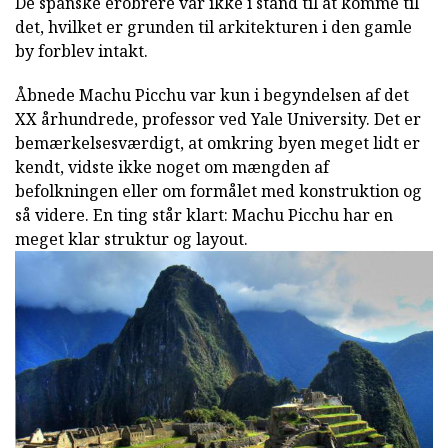
De spanske erobrere var ikke i stand til at komme til
det, hvilket er grunden til arkitekturen i den gamle
by forblev intakt.
Åbnede Machu Picchu var kun i begyndelsen af det
XX århundrede, professor ved Yale University. Det er
bemærkelsesværdigt, at omkring byen meget lidt er
kendt, vidste ikke noget om mængden af
befolkningen eller om formålet med konstruktion og
så videre. En ting står klart: Machu Picchu har en
meget klar struktur og layout.