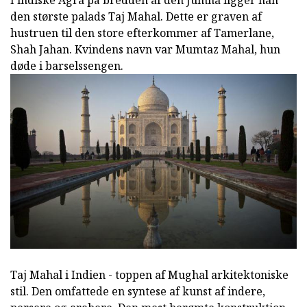
I indiske Agra på bredden af den Jumna ligger han
den største palads Taj Mahal. Dette er graven af
hustruen til den store efterkommer af Tamerlane,
Shah Jahan. Kvindens navn var Mumtaz Mahal, hun
døde i barselssengen.
Taj Mahal i Indien - toppen af Mughal arkitektoniske
stil. Den omfattede en syntese af kunst af indere,