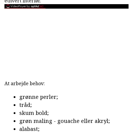
ethvert interiør.
At arbejde behov:
grønne perler;
tråd;
skum bold;
grøn maling - gouache eller akryl;
alabast;