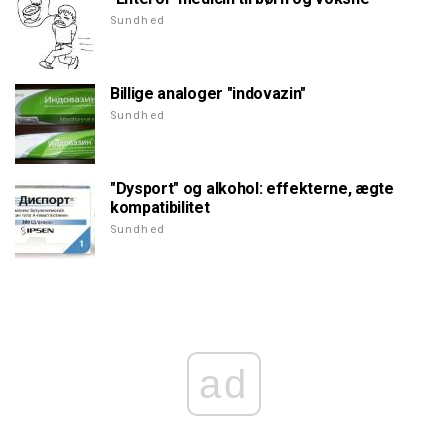
Sundhed
Billige analoger "indovazin"
Sundhed
"Dysport" og alkohol: effekterne, ægte
kompatibilitet
Sundhed
ad