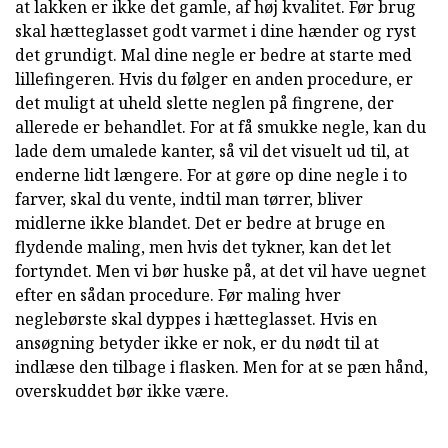
at lakken er ikke det gamle, af høj kvalitet. Før brug
skal hætteglasset godt varmet i dine hænder og ryst
det grundigt. Mal dine negle er bedre at starte med
lillefingeren. Hvis du følger en anden procedure, er
det muligt at uheld slette neglen på fingrene, der
allerede er behandlet. For at få smukke negle, kan du
lade dem umalede kanter, så vil det visuelt ud til, at
enderne lidt længere. For at gøre op dine negle i to
farver, skal du vente, indtil man tørrer, bliver
midlerne ikke blandet. Det er bedre at bruge en
flydende maling, men hvis det tykner, kan det let
fortyndet. Men vi bør huske på, at det vil have uegnet
efter en sådan procedure. Før maling hver
neglebørste skal dyppes i hætteglasset. Hvis en
ansøgning betyder ikke er nok, er du nødt til at
indlæse den tilbage i flasken. Men for at se pæn hånd,
overskuddet bør ikke være.