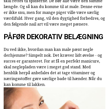
skal rettes til spidserne. De bør alle være den samme
længde. Og så kan du komme til at male. Denne evne
er ikke snu, men for mange piger ville være særlig
værdifuld. Hver gang, vil den dygtighed forbedres, og
den følgende nail art vil være meget pænere.
PÅFØR DEKORATIV BELÆGNING
Du ved ikke, hvordan man kan male pænt negle
derhjemme? Simpelt nok. Det kræver lidt øvelse - og
succes er garanteret. For at få en perfekt manicure,
skal neglepladen være i meget god stand. Med
henblik herpå anbefales det at tage vitaminer og
næringsstoffer gøre særlige bade til hænder. Når du
kan komme til lakken.