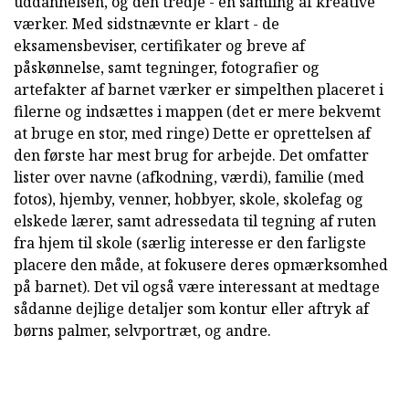
uddannelsen, og den tredje - en samling af kreative
værker. Med sidstnævnte er klart - de
eksamensbeviser, certifikater og breve af
påskønnelse, samt tegninger, fotografier og
artefakter af barnet værker er simpelthen placeret i
filerne og indsættes i mappen (det er mere bekvemt
at bruge en stor, med ringe) Dette er oprettelsen af
den første har mest brug for arbejde. Det omfatter
lister over navne (afkodning, værdi), familie (med
fotos), hjemby, venner, hobbyer, skole, skolefag og
elskede lærer, samt adressedata til tegning af ruten
fra hjem til skole (særlig interesse er den farligste
placere den måde, at fokusere deres opmærksomhed
på barnet). Det vil også være interessant at medtage
sådanne dejlige detaljer som kontur eller aftryk af
børns palmer, selvportræt, og andre.