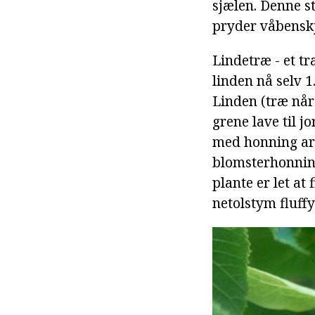
sjælen. Denne st
pryder våbensk
Lindetræ - et tr
linden nå selv 1
Linden (træ når
grene lave til 
med honning aro
blomsterhonnin
plante er let at
netolstym fluff