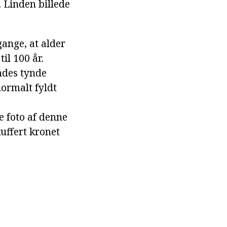
. Linden billede
gange, at alder
il 100 år.
ndes tynde
normalt fyldt
 foto af denne
kuffert kronet