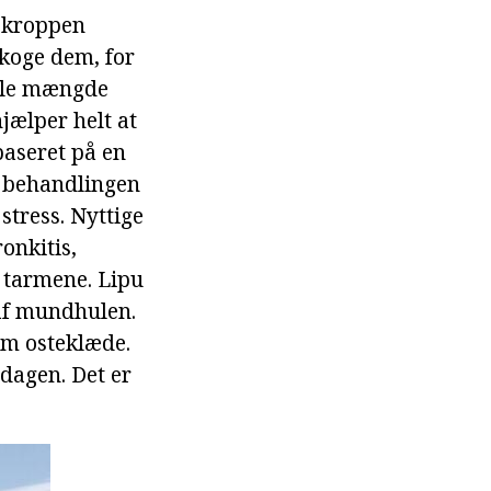
i kroppen
 koge dem, for
ille mængde
jælper helt at
baseret på en
 i behandlingen
tress. Nyttige
onkitis,
g tarmene. Lipu
 af mundhulen.
nem osteklæde.
dagen. Det er