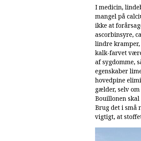
I medicin, lind
mangel på calciu
ikke at forårsa
ascorbinsyre, ca
lindre kramper,
kalk-farvet vær
af sygdomme, så
egenskaber lime
hovedpine elimi
gælder, selv om
Bouillonen skal
Brug det i små 
vigtigt, at stoff