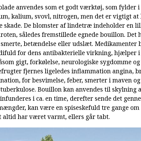
eblade anvendes som et godt værktøj, som fylder 
m, kalium, svovl, nitrogen, men det er vigtigt at
ge skade. De blomster af lindetræ indeholder en l
roten, således fremstillede egnede bouillon. Det h
 smerte, betændelse eller udslæt. Medikamenter 
difuld for dens antibakterielle virkning, hjælper
som gigt, forkølelse, neurologiske sygdomme og s
frugter fjernes ligeledes inflammation angina, br
nation, for besvimelse, feber, smerter i maven o
 tuberkulose. Bouillon kan anvendes til skylning
 infunderes i ca. en time, derefter sende det gen
mængder, kan være en spiseskefuld tre gange om 
et altid har været varmt, ellers går tabt.