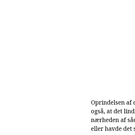
Oprindelsen af d
også, at det lin
nærheden af såd
eller havde det