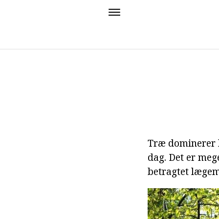
Træ dominerer h
dag. Det er mege
betragtet lægem