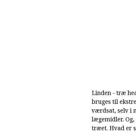
Linden - træ hea
bruges til ekst
værdsat, selv i 
lægemidler. Og, 
træet. Hvad er s