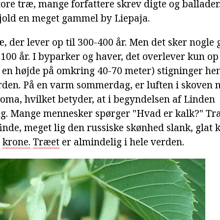
ore træ, mange forfattere skrev digte og ballader
jold en meget gammel by Liepaja.
æ, der lever op til 300-400 år. Men det sker nogle 
.100 år. I byparker og haver, det overlever kun op t
 en højde på omkring 40-70 meter) stigninger he
jorden. På en varm sommerdag, er luften i skoven 
ma, hvilket betyder, at i begyndelsen af Linden
g. Mange mennesker spørger "Hvad er kalk?" Træ
 finde, meget lig den russiske skønhed slank, glat 
y
krone.
Træet
er almindelig i hele verden.