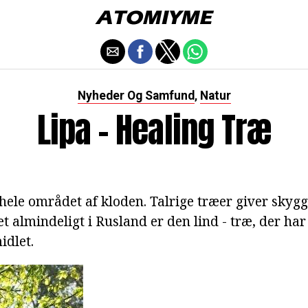
Nyheder Og Samfund
Natur
,
Lipa - Healing Træ
ele området af kloden. Talrige træer giver skyg
t almindeligt i Rusland er den lind - træ, der ha
idlet.