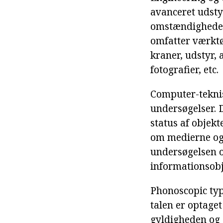
avanceret udstyr,
omstændighedern
omfatter værktø
kraner, udstyr, 
fotografier, etc.
Computer-teknis
undersøgelser. D
status af objekt
om medierne og 
undersøgelsen o
informationsobj
Phonoscopic type
talen er optage
gyldigheden og 