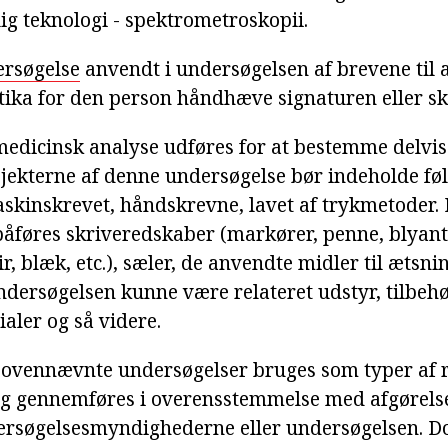
ig teknologi - spektrometroskopii.
ersøgelse
anvendt i undersøgelsen af brevene til
tika for den person håndhæve signaturen eller skri
medicinsk analyse udføres for at bestemme delvis 
bjekterne af denne undersøgelse bør indeholde fø
kinskrevet, håndskrevne, lavet af trykmetoder.
åføres skriveredskaber (markører, penne, blyanter
r, blæk, etc.), sæler, de anvendte midler til ætsnin
dersøgelsen kunne være relateret udstyr, tilbehør
aler og så videre.
 ovennævnte undersøgelser bruges som typer af 
og gennemføres i overensstemmelse med afgørels
ersøgelsesmyndighederne eller undersøgelsen. D