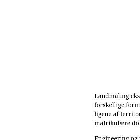
Landmåling eksp
forskellige for
ligene af territ
matrikulære do
Engineering og t