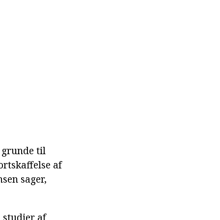
grunde til
rtskaffelse af
nsen sager,
 studier af