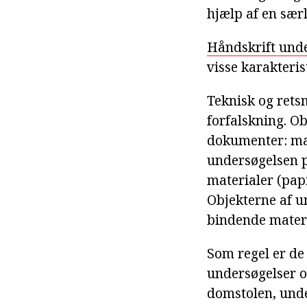
hjælp af en særl
Håndskrift und
visse karakteris
Teknisk og rets
forfalskning. O
dokumenter: mas
undersøgelsen p
materialer (papi
Objekterne af un
bindende materi
Som regel er de
undersøgelser 
domstolen, und