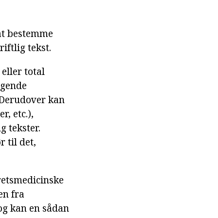
 at bestemme
ftlig tekst.
eller total
lgende
 Derudover kan
, etc.),
g tekster.
 til det,
retsmedicinske
en fra
og kan en sådan