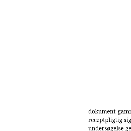
dokument-gammel
receptpligtig si
undersøgelse g