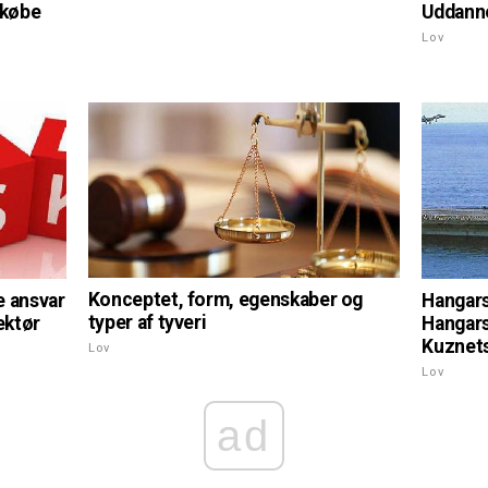
 købe
Uddanne
Lov
Konceptet, form, egenskaber og
e ansvar
Hangars
typer af tyveri
ektør
Hangars
Kuznet
Lov
Lov
ad