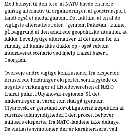
Med hensyn til den tese, at NATO havde en mere
gunstig alternativ til organiseringen af godstransport,
fandt også et modargument. Det faktum, at en af de
vigtigste alternative ruter - gennem Pakistan - kunne,
på baggrund af den ændrede geopolitiske situation, at
lukke. Levedygtige alternativer til det inden for en
rimelig tid kunne ikke dukke op - også selvom
intensiveret scenario ved hjælp transit baser i
Georgien.
Overveje andre vigtige konklusioner fra eksperter,
kritiserede holdninger eksperter, som frygtede de
negative virkninger af tilstedeværelsen af NATO
transit punkt i Ulyanovsk-regionen. Så det
understreger, at varer, som skal gå igennem
Ulyanovsk, er genstand for obligatorisk inspektion af
russiske toldmyndigheder. I den proces, behøver
militære eksperter fra NATO-landene ikke deltage.
De vigtigste symptomer, der er karakteriseret ved