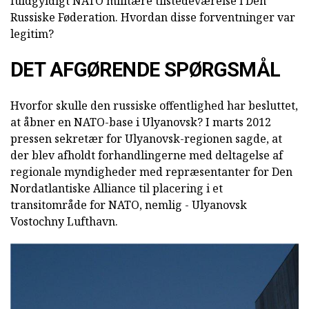
fuldgyldigt NATO militære tilstedeværelse i Den
Russiske Føderation. Hvordan disse forventninger var
legitim?
DET AFGØRENDE SPØRGSMÅL
Hvorfor skulle den russiske offentlighed har besluttet,
at åbner en NATO-base i Ulyanovsk? I marts 2012
pressen sekretær for Ulyanovsk-regionen sagde, at
der blev afholdt forhandlingerne med deltagelse af
regionale myndigheder med repræsentanter for Den
Nordatlantiske Alliance til placering i et
transitområde for NATO, nemlig - Ulyanovsk
Vostochny Lufthavn.