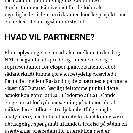
formand for Joint Intelligence Committee i
Storbritannien. På niveauet for de føderale
myndigheder i den russisk-amerikanske projekt, som
en helhed, det er også understøttet.
HVAD VIL PARTNERNE?
Efter oplysningerne om aftalen mellem Rusland og
NATO begyndte at sprede sig i medierne, nogle
repræsentanter for ekspertpanelets mente, at et
sådant skridt kunne gøre en betydelig skævhed i
forholdet mellem Rusland og dets nærmeste partnere
- især CSTO stater. Særligt følsomme punkt i dette
aspekt kan være, at i 2011 lederne af CSTO lande
enige om at forbyde omsætning på sit område af
militærbaser tilhører tredjelande. Ifølge nogle
analytikere, har tætte allierede Rusland kunne være
ubehagelige spørgsmål til landets ledelse på sådan en
usædvanlig præcedens for interaktion med en