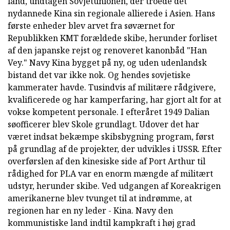
land, undtagen Sovjetunionen, der troede det
nydannede Kina sin regionale allierede i Asien. Hans
første enheder blev arvet fra søværnet for
Republikken KMT forældede skibe, herunder forliset
af den japanske rejst og renoveret kanonbåd "Han
Vey." Navy Kina bygget på ny, og uden udenlandsk
bistand det var ikke nok. Og hendes sovjetiske
kammerater havde. Tusindvis af militære rådgivere,
kvalificerede og har kamperfaring, har gjort alt for at
vokse kompetent personale. I efteråret 1949 Dalian
søofficerer blev Skole grundlagt. Udover det har
været indsat bekæmpe skibsbygning program, først
på grundlag af de projekter, der udvikles i USSR. Efter
overførslen af den kinesiske side af Port Arthur til
rådighed for PLA var en enorm mængde af militært
udstyr, herunder skibe. Ved udgangen af Koreakrigen
amerikanerne blev tvunget til at indrømme, at
regionen har en ny leder - Kina. Navy den
kommunistiske land indtil kampkraft i høj grad