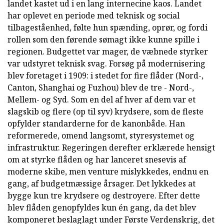
landet kastet ud i en lang internecine kaos. Landet
har oplevet en periode med teknisk og social
tilbageståenhed, følte hun spænding, oprør, og fordi
rollen som den førende sømagt ikke kunne spille i
regionen. Budgettet var mager, de væbnede styrker
var udstyret teknisk svag. Forsøg på modernisering
blev foretaget i 1909: i stedet for fire flåder (Nord-,
Canton, Shanghai og Fuzhou) blev de tre - Nord-,
Mellem- og Syd. Som en del af hver af dem var et
slagskib og flere (op til syv) krydsere, som de fleste
opfylder standarderne for de kanonbåde. Han
reformerede, omend langsomt, styresystemet og
infrastruktur. Regeringen derefter erklærede hensigt
om at styrke flåden og har lanceret snesevis af
moderne skibe, men venture mislykkedes, endnu en
gang, af budgetmæssige årsager. Det lykkedes at
bygge kun tre krydsere og destroyere. Efter dette
blev flåden genopfyldes kun én gang, da det blev
komponeret beslaglagt under Første Verdenskrig, det