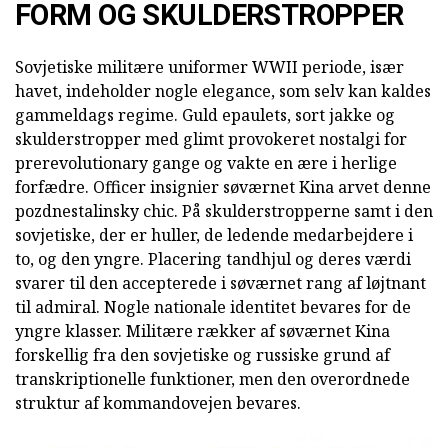
FORM OG SKULDERSTROPPER
Sovjetiske militære uniformer WWII periode, især
havet, indeholder nogle elegance, som selv kan kaldes
gammeldags regime. Guld epaulets, sort jakke og
skulderstropper med glimt provokeret nostalgi for
prerevolutionary gange og vakte en ære i herlige
forfædre. Officer insignier søværnet Kina arvet denne
pozdnestalinsky chic. På skulderstropperne samt i den
sovjetiske, der er huller, de ledende medarbejdere i
to, og den yngre. Placering tandhjul og deres værdi
svarer til den accepterede i søværnet rang af løjtnant
til admiral. Nogle nationale identitet bevares for de
yngre klasser. Militære rækker af søværnet Kina
forskellig fra den sovjetiske og russiske grund af
transkriptionelle funktioner, men den overordnede
struktur af kommandovejen bevares.