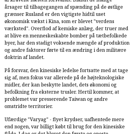
årsager til tilbagegangen af spænding på de østlige
grænser Rusland er den vigtigste hidtil uset
økonomisk vækst i Kina, som er blevet "verdens
værksted". Overflod af kemiske anlæg, der truer med
at blive en menneskeskabte bomber på tætbefolkede
byer, har den stadigt voksende mængde af produktion
og andre faktorer førte til en ændring i den militære
doktrin af landet.
På forsvar, den kinesiske ledelse fortsatte med at tage
sig af, men fokus var allerede på de højteknologiske
midler, der kan beskytte landet, dets økonomi og
befolkning fra eksterne trusler. Hertil kommer, at
problemet var presserende Taiwan og andre
omstridte territorier.
Ufærdige "Varyag" - flyet krydser, uafhentede mere
end nogen, var billigt købt til brug for den kinesiske
flåde. I dag er det blevet den første og eneste