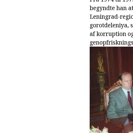
begyndte han at
Leningrad-regio
gorotdeleniya, s
af korruption o
genopfrisknings