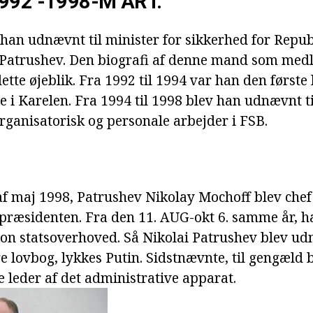
92 -1998-M ÅR I.
v han udnævnt til minister for sikkerhed for Repu
 Patrushev. Den biografi af denne mand som med
te øjeblik. Fra 1992 til 1994 var han den første 
e i Karelen. Fra 1994 til 1998 blev han udnævnt ti
rganisatorisk og personale arbejder i FSB.
af maj 1998, Patrushev Nikolay Mochoff blev chef 
r præsidenten. Fra den 11. AUG-okt 6. samme år, h
ion statsoverhoved. Så Nikolai Patrushev blev udn
e lovbog, lykkes Putin. Sidstnævnte, til gengæld 
 leder af det administrative apparat.