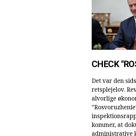
CHECK "RO
Det var den sids
retsplejelov. Re
alvorlige økono
"Rosvoruzhenie")
inspektionsrappo
kommer, at doku
administrative 