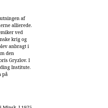
lutningen af
erne allierede.
kemiker ved
nske krig og
blev anbragt i
som den
ris Gryzlov. I
ing Institute.
n på
i Minsk. I 1975