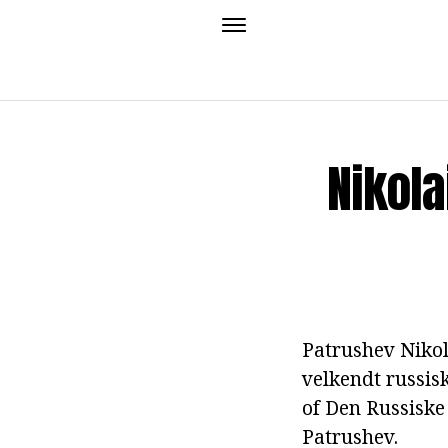
Nikola
Patrushev Nikol
velkendt russis
of Den Russiske 
Patrushev.