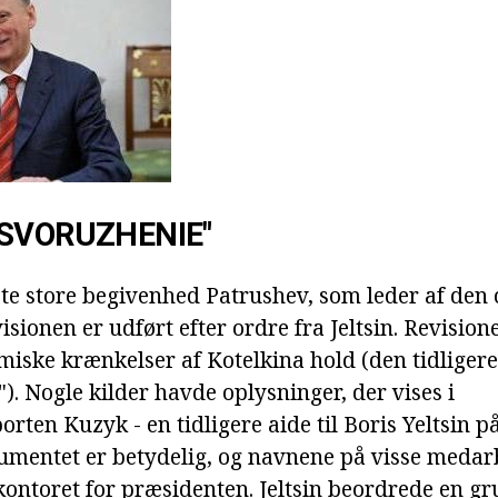
SVORUZHENIE"
te store begivenhed Patrushev, som leder af den c
visionen er udført efter ordre fra Jeltsin. Revision
miske krænkelser af Kotelkina hold (den tidligere
. Nogle kilder havde oplysninger, der vises i
rten Kuzyk - en tidligere aide til Boris Yeltsin p
mentet er betydelig, og navnene på visse medarb
kontoret for præsidenten. Jeltsin beordrede en g