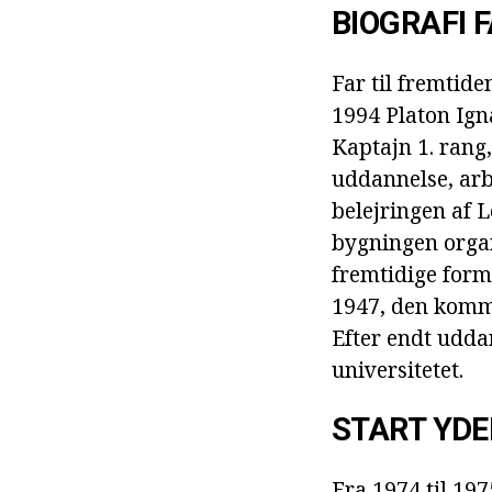
BIOGRAFI F
Far til fremtide
1994 Platon Igna
Kaptajn 1. rang
uddannelse, arb
belejringen af L
bygningen organ
fremtidige form
1947, den komme
Efter endt udda
universitetet.
START YD
Fra 1974 til 19