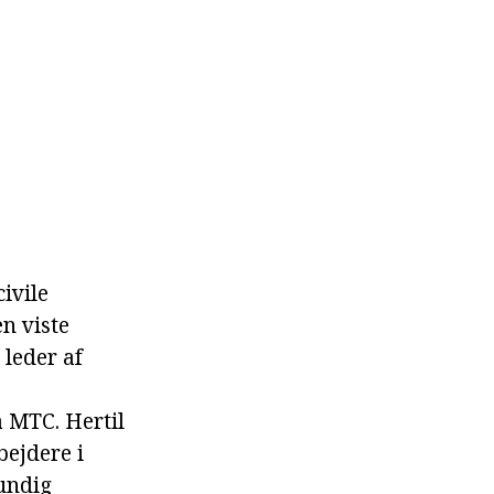
ivile
en viste
 leder af
å MTC. Hertil
ejdere i
rundig