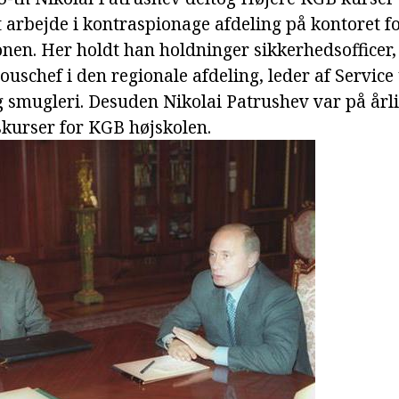
 arbejde i kontraspionage afdeling på kontoret f
nen. Her holdt han holdninger sikkerhedsofficer,
ouschef i den regionale afdeling, leder af Servic
g smugleri. Desuden Nikolai Patrushev var på årl
kurser for KGB højskolen.