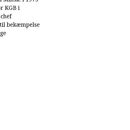
or KGB i
 chef
e til bekæmpelse
ige