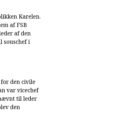
blikken Karelen.
lem af FSB
leder af den
l souschef i
for den civile
an var vicechef
ævnt til leder
blev den