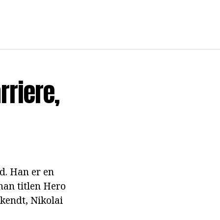
rriere,
ad. Han er en
han titlen Hero
 kendt, Nikolai