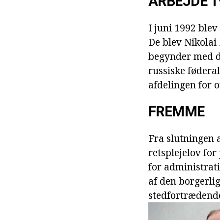
ARBEJDE 19
I juni 1992 ble
De blev Nikolai
begynder med det
russiske føderal
afdelingen for o
FREMME
Fra slutningen 
retsplejelov fo
for administrat
af den borgerlig
stedfortrædende