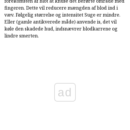
forekomsten af blot at knuse det berørte område med
fingeren. Dette vil reducere mængden af blod ind i
væv. Følgelig størrelse og intensitet Suge er mindre.
Eller (gamle antikverede måde) anvende is, det vil
køle den skadede hud, indsnævrer blodkarrene og
lindre smerten.
ad