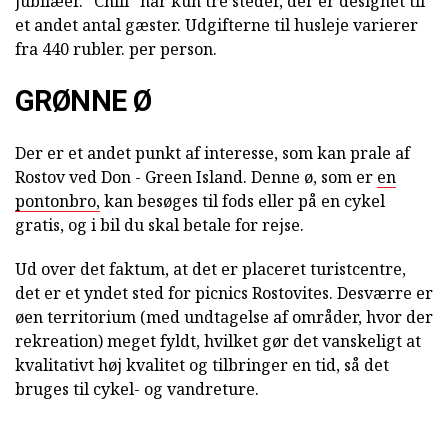
jubilæer. "Chill" har kun tre steder, der er designet til
et andet antal gæster. Udgifterne til husleje varierer
fra 440 rubler. per person.
GRØNNE Ø
Der er et andet punkt af interesse, som kan prale af
Rostov ved Don - Green Island. Denne ø, som er
en
pontonbro,
kan besøges til fods eller på en cykel
gratis, og i bil du skal betale for rejse.
Ud over det faktum, at det er placeret turistcentre,
det er et yndet sted for picnics Rostovites. Desværre er
øen territorium (med undtagelse af områder, hvor der
rekreation) meget fyldt, hvilket gør det vanskeligt at
kvalitativt høj kvalitet og tilbringer en tid, så det
bruges til cykel- og vandreture.