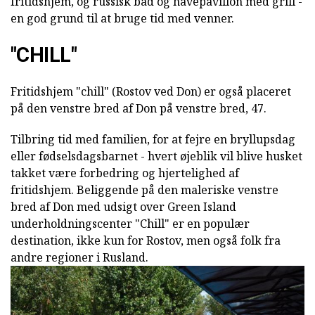
fritidshjem, og russisk bad og havepavillon med grill -
en god grund til at bruge tid med venner.
"CHILL"
Fritidshjem "chill" (Rostov ved Don) er også placeret
på den venstre bred af Don på venstre bred, 47.
Tilbring tid med familien, for at fejre en bryllupsdag
eller fødselsdagsbarnet - hvert øjeblik vil blive husket
takket være forbedring og hjertelighed af
fritidshjem. Beliggende på den maleriske venstre
bred af Don med udsigt over Green Island
underholdningscenter "Chill" er en populær
destination, ikke kun for Rostov, men også folk fra
andre regioner i Rusland.