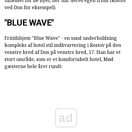
tilfældet for de byer, der har deres egen fritid (Rostov
ved Don for eksempel).
"BLUE WAVE"
Fritidshjem "Blue Wave" - en sand underholdning
kompleks af hotel stil indkvartering i Rostov på den
venstre bred af Don på venstre bred, 17. Han har et
stort område, som er et komfortabelt hotel, Mød
gæsterne hele året rundt.
ad