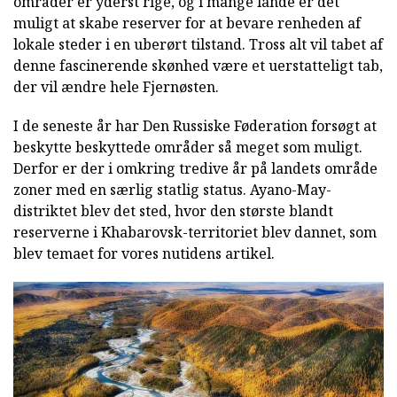
områder er yderst rige, og i mange lande er det
muligt at skabe reserver for at bevare renheden af
lokale steder i en uberørt tilstand. Tross alt vil tabet af
denne fascinerende skønhed være et uerstatteligt tab,
der vil ændre hele Fjernøsten.
I de seneste år har Den Russiske Føderation forsøgt at
beskytte beskyttede områder så meget som muligt.
Derfor er der i omkring tredive år på landets område
zoner med en særlig statlig status. Ayano-May-
distriktet blev det sted, hvor den største blandt
reserverne i Khabarovsk-territoriet blev dannet, som
blev temaet for vores nutidens artikel.