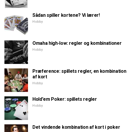
Sådan spiller kortene? Vi lærer!
Hobby
Omaha high-low: regler og kombinationer
Hobby
Præference: spillets regler, en kombination
af kort
Hobby
Hold'em Poker: spillets regler
Hobby
Det vindende kombination af kort i poker