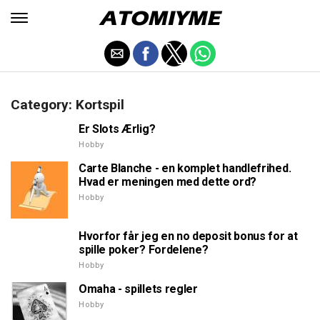
Category: Kortspil
Er Slots Ærlig?
Hobby
Carte Blanche - en komplet handlefrihed.
Hvad er meningen med dette ord?
Hobby
Hvorfor får jeg en no deposit bonus for at
spille poker? Fordelene?
Hobby
Omaha - spillets regler
Hobby