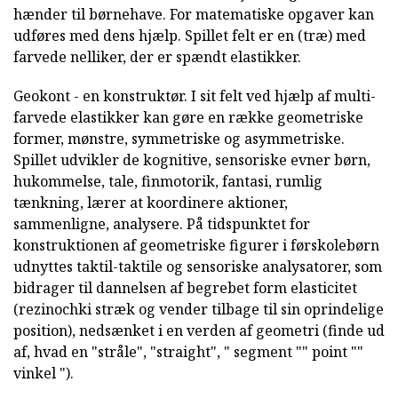
hænder til børnehave. For matematiske opgaver kan
udføres med dens hjælp. Spillet felt er en (træ) med
farvede nelliker, der er spændt elastikker.
Geokont - en konstruktør. I sit felt ved hjælp af multi-
farvede elastikker kan gøre en række geometriske
former, mønstre, symmetriske og asymmetriske.
Spillet udvikler de kognitive, sensoriske evner børn,
hukommelse, tale, finmotorik, fantasi, rumlig
tænkning, lærer at koordinere aktioner,
sammenligne, analysere. På tidspunktet for
konstruktionen af geometriske figurer i førskolebørn
udnyttes taktil-taktile og sensoriske analysatorer, som
bidrager til dannelsen af begrebet form elasticitet
(rezinochki stræk og vender tilbage til sin oprindelige
position), nedsænket i en verden af geometri (finde ud
af, hvad en "stråle", "straight", " segment "" point ""
vinkel ").