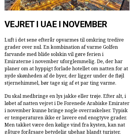
VEJRET I UAE I NOVEMBER
Luft i det sene efterår opvarmes til omkring tredive
grader over nul. En kombination af varme Golfen
farvande med blide solskin vil gøre ferien i
Emiraterne i november uforglemmelig. De, der har
planer om at hyppigt forlade hotellet om natten for at
nyde skønheden af de byer, der ligger under de fløjl
stjernehimmel, bør tage sig af et par ting varme.
Du skal medbringe en lys jakke eller trøje. Efter alt, i
løbet af natten vejret i De Forenede Arabiske Emirater
i november kunne bringe nogle overraskelser. Typisk
er temperaturen ikke er lavere end enogtyve grader.
Men takket være den kølige vind fra kysten, kan nat
gåture forårsage betydelig ubehag blandt turister.