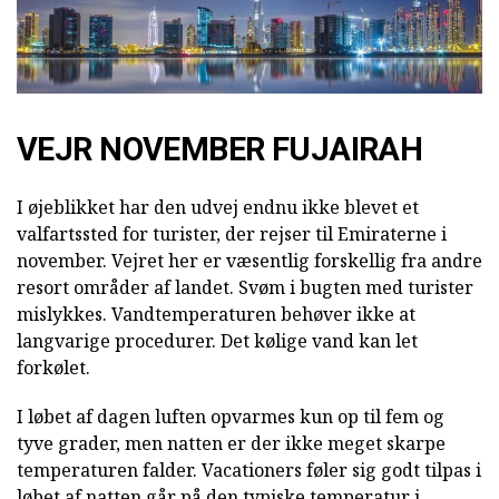
VEJR NOVEMBER FUJAIRAH
I øjeblikket har den udvej endnu ikke blevet et
valfartssted for turister, der rejser til Emiraterne i
november. Vejret her er væsentlig forskellig fra andre
resort områder af landet. Svøm i bugten med turister
mislykkes. Vandtemperaturen behøver ikke at
langvarige procedurer. Det kølige vand kan let
forkølet.
I løbet af dagen luften opvarmes kun op til fem og
tyve grader, men natten er der ikke meget skarpe
temperaturen falder. Vacationers føler sig godt tilpas i
løbet af natten går på den typiske temperatur i