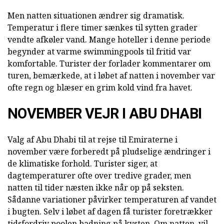
Men natten situationen ændrer sig dramatisk.
Temperatur i flere timer sænkes til sytten grader
vendte afkøler vand. Mange hoteller i denne periode
begynder at varme swimmingpools til fritid var
komfortable. Turister der forlader kommentarer om
turen, bemærkede, at i løbet af natten i november var
ofte regn og blæser en grim kold vind fra havet.
NOVEMBER VEJR I ABU DHABI
Valg af Abu Dhabi til at rejse til Emiraterne i
november være forberedt på pludselige ændringer i
de klimatiske forhold. Turister siger, at
dagtemperaturer ofte over tredive grader, men
natten til tider næsten ikke når op på seksten.
Sådanne variationer påvirker temperaturen af vandet
i bugten. Selv i løbet af dagen få turister foretrækker
tidsfordriv poolen badning på kysten. Om natten, vil