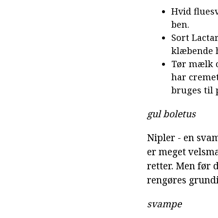
Hvid flues
ben.
Sort Lacta
klæbende 
Tør mælk c
har cremet
bruges til 
gul boletus
Nipler - en svam
er meget velsma
retter. Men før 
rengøres grundi
svampe