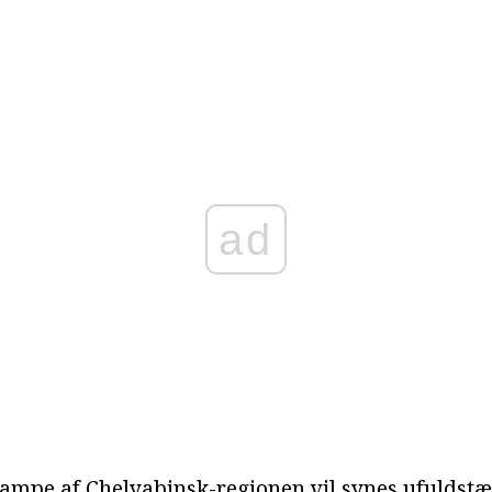
ad
ampe af Chelyabinsk-regionen vil synes ufuldst