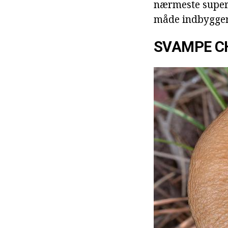
nærmeste superm
måde indbyggern
SVAMPE C