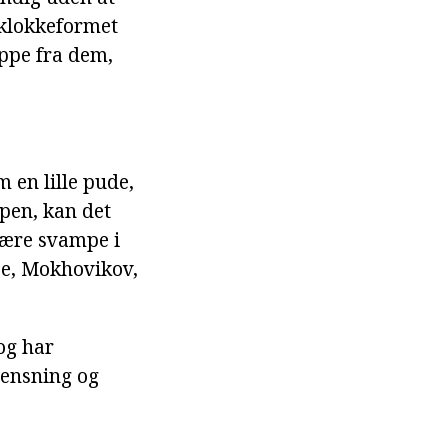
 klokkeformet
uppe fra dem,
 en lille pude,
pen, kan det
ulære svampe i
pe, Mokhovikov,
og har
rensning og