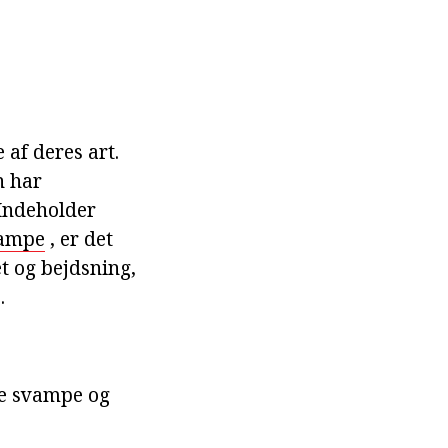
af deres art.
n har
 Indeholder
vampe
, er det
et og bejdsning,
.
rte svampe og