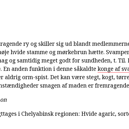
ragende ry og skiller sig ud blandt medlemmerne 
øje hvide stamme og mørkebrun hætte. Svampe
g og samtidig meget godt for sundheden, t. Til.
D. En anden funktion i denne såkaldte
konge af s
r aldrig orm-spist. Det kan være stegt, kogt, tørr
omstændigheder smagen af maden er fremragende
non
agttages i Chelyabinsk regionen: Hvide agaric, so