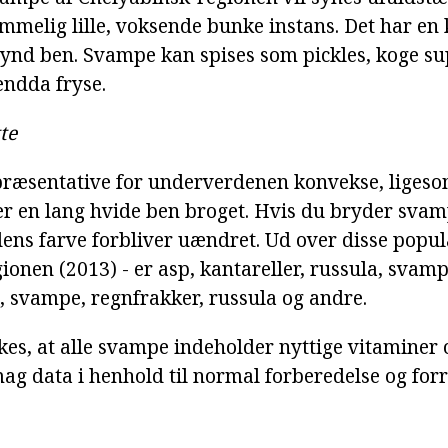
melig lille, voksende bunke instans. Det har en
g tynd ben. Svampe kan spises som pickles, koge s
endda fryse.
te
præsentative for underverdenen konvekse, ligesom
 en lang hvide ben broget. Hvis du bryder svam
d dens farve forbliver uændret. Ud over disse pop
ionen (2013) - er asp, kantareller, russula, svam
i, svampe, regnfrakker, russula og andre.
es, at alle svampe indeholder nyttige vitaminer 
g data i henhold til normal forberedelse og for