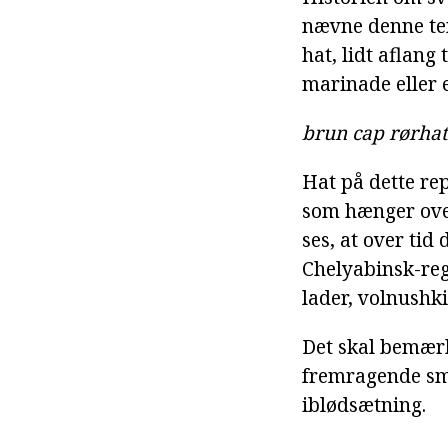
nævne denne tem
hat, lidt aflan
marinade eller 
brun cap rørhat
Hat på dette re
som hænger over
ses, at over ti
Chelyabinsk-reg
lader, volnushk
Det skal bemærk
fremragende sma
iblødsætning.