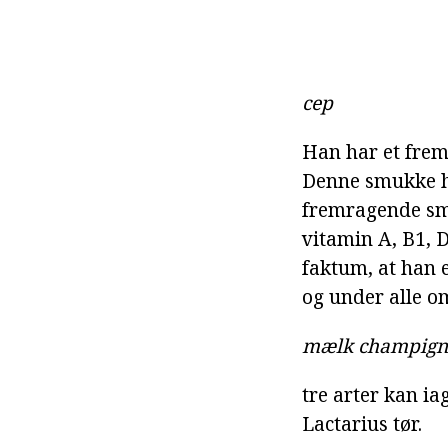
cep
Han har et frem
Denne smukke h
fremragende sma
vitamin A, B1, 
faktum, at han e
og under alle 
mælk champig
tre arter kan i
Lactarius tør.