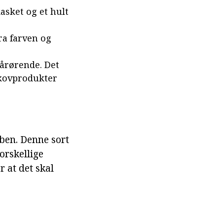
asket og et hult
ra farven og
årørende. Det
skovprodukter
 ben. Denne sort
orskellige
r at det skal