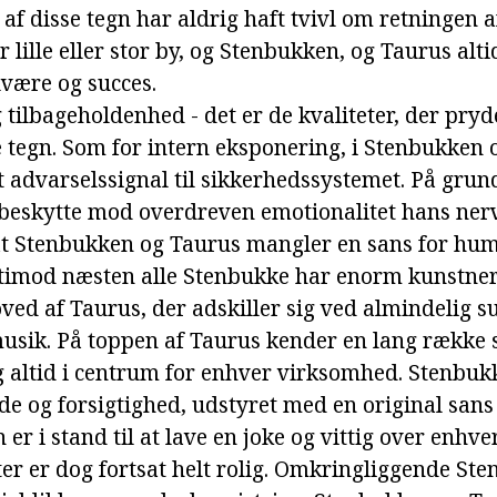
af disse tegn har aldrig haft tvivl om retningen a
 lille eller stor by, og Stenbukken, og Taurus alti
lvære og succes.
tilbageholdenhed - det er de kvaliteter, der pry
e tegn. Som for intern eksponering, i Stenbukken 
 advarselssignal til sikkerhedssystemet. På grund
beskytte mod overdreven emotionalitet hans ner
, at Stenbukken og Taurus mangler en sans for hum
timod næsten alle Stenbukke har enorm kunstneri
oved af Taurus, der adskiller sig ved almindelig s
usik. På toppen af Taurus kender en lang række s
g altid i centrum for enhver virksomhed. Stenbukk
de og forsigtighed, udstyret med en original sans
er i stand til at lave en joke og vittig over enhver
r er dog fortsat helt rolig. Omkringliggende Ste