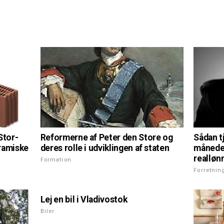
Reformerne af Peter den Store og
Stor-
Sådan t
deres rolle i udviklingen af staten
ramiske
måneden
realløn
Formation
Forretnin
Lej en bil i Vladivostok
Biler