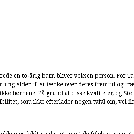
rede en to-årig barn bliver voksen person. For T
en ung alder til at tænke over deres fremtid og træ
 ikke børnene. På grund af disse kvaliteter, og St
ilitet, som ikke efterlader nogen tvivl om, vel fi
ukken er fyldt med sentimentale følelser, men at 