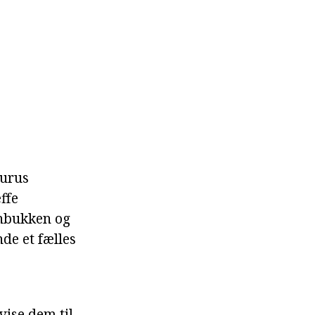
aurus
ffe
enbukken og
nde et fælles
vise dem til