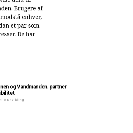
anden. Brugere af
t modstå enhver,
ådan et par som
resser. De har
nen og Vandmanden. partner
bilitet
elle udvikling