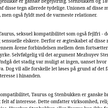
øjeblikke er ganske begejstring. Stenbukken og Ta
af disse tegn allerede tydelige. Unionen af disse
e, men også fyldt med de varmeste relationer.
urus, seksuel kompatibilitet som også fejlfri - d
 sensuelle elskere. Derfor er ægteskabet af disse
gennem årene forbindelsen mellem dem fortsætte
yrke. Selvfølgelig vil det argument Mezhuyev St
Undgå det stadig var muligt at ingen, uanset hvor
a. Dog vil alle forskelle let løses på grund af det
teresse i hinanden.
mpatibilitet, Taurus og Stenbukken er ganske b
felt af interesse. Dette omfatter virksomhed, rel