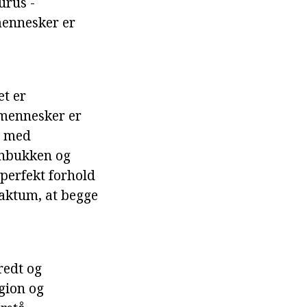
urus -
 mennesker er
et er
 mennesker er
r med
enbukken og
 perfekt forhold
 faktum, at begge
redt og
igion og