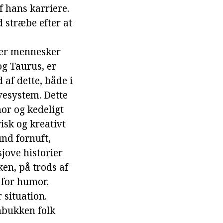
f hans karriere.
d stræbe efter at
der mennesker
og Taurus, er
 af dette, både i
vesystem. Dette
or og kedeligt
sk og kreativt
und fornuft,
jove historier
en, på trods af
 for humor.
 situation.
nbukken folk