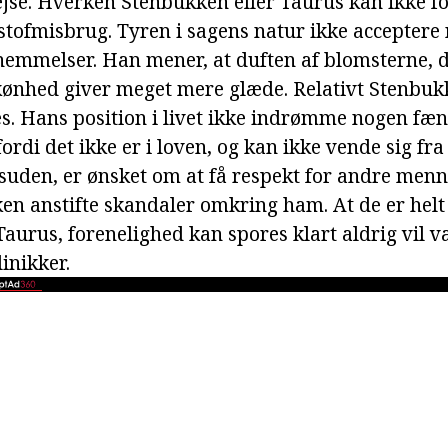
ejse. Hverken Stenbukken eller Taurus kan ikke fo
stofmisbrug. Tyren i sagens natur ikke acceptere
emmelser. Han mener, at duften af blomsterne, 
kønhed giver meget mere glæde. Relativt Stenbuk
s. Hans position i livet ikke indrømme nogen fæ
fordi det ikke er i loven, og kan ikke vende sig fra
esuden, er ønsket om at få respekt for andre menn
ken anstifte skandaler omkring ham. At de er helt
aurus, forenelighed kan spores klart aldrig vil v
linikker.