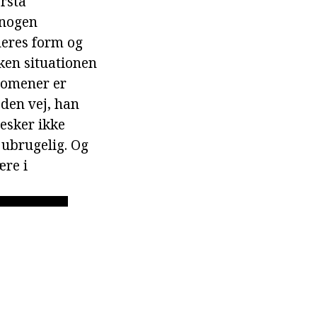
rstå
 nogen
deres form og
ken situationen
nomener er
 den vej, han
esker ikke
 ubrugelig. Og
ære i