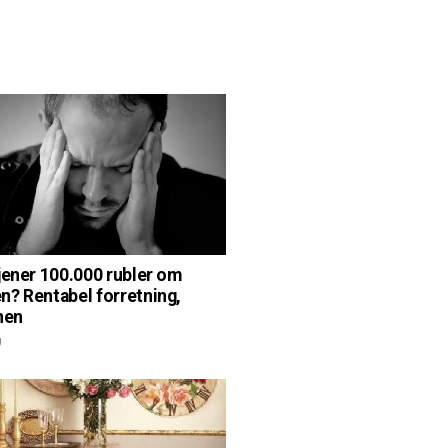
jener 100.000 rubler om
? Rentabel forretning,
nen
g