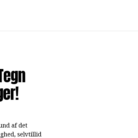
 Tegn
ger!
und af det
hed, selvtillid