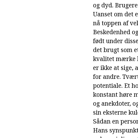
og dyd. Brugere 
Uanset om det er
nå toppen af ve
Beskedenhed og 
født under diss
det brugt som et
kvalitet mærke 
er ikke at sige
for andre. Tvær
potentiale. Et h
konstant høre m
og anekdoter, o
sin eksterne kul
Sådan en person 
Hans synspunkte