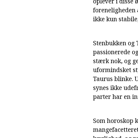
oplever i disse 
foreneligheden 
ikke kun stabil
Stenbukken og Ta
passionerede og
stærk nok, og 
uformindsket st
Taurus blinke. 
synes ikke udefr
parter har en in
Som horoskop ko
mangefacetteret 