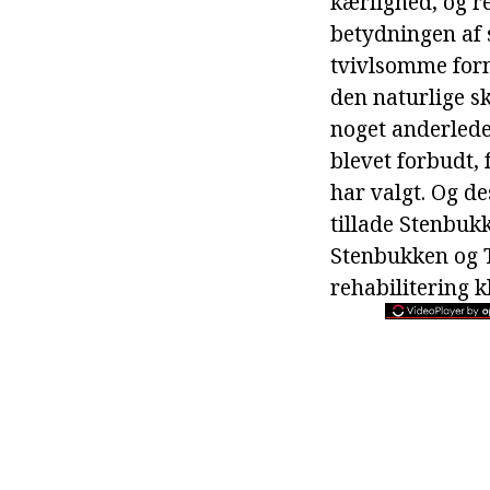
kærlighed, og r
betydningen af 
tvivlsomme forn
den naturlige s
noget anderlede
blevet forbudt, 
har valgt. Og d
tillade Stenbuk
Stenbukken og T
rehabilitering k