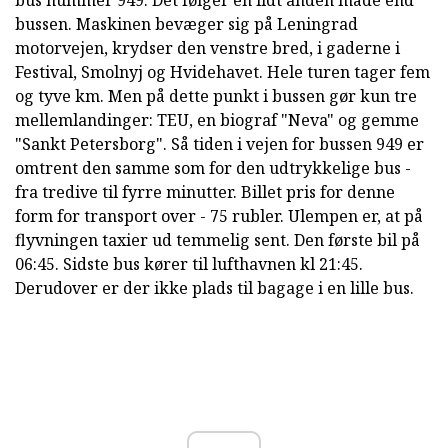
bus nummer 949. Det følger en lidt anden måde end
bussen. Maskinen bevæger sig på Leningrad
motorvejen, krydser den venstre bred, i gaderne i
Festival, Smolnyj og Hvidehavet. Hele turen tager fem
og tyve km. Men på dette punkt i bussen gør kun tre
mellemlandinger: TEU, en biograf "Neva" og gemme
"Sankt Petersborg". Så tiden i vejen for bussen 949 er
omtrent den samme som for den udtrykkelige bus -
fra tredive til fyrre minutter. Billet pris for denne
form for transport over - 75 rubler. Ulempen er, at på
flyvningen taxier ud temmelig sent. Den første bil på
06:45. Sidste bus kører til lufthavnen kl 21:45.
Derudover er der ikke plads til bagage i en lille bus.