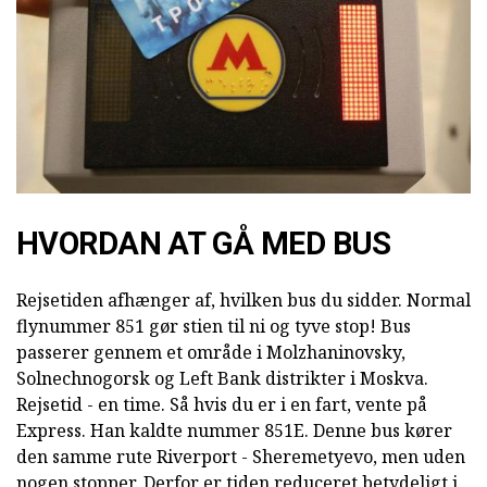
HVORDAN AT GÅ MED BUS
Rejsetiden afhænger af, hvilken bus du sidder. Normal
flynummer 851 gør stien til ni og tyve stop! Bus
passerer gennem et område i Molzhaninovsky,
Solnechnogorsk og Left Bank distrikter i Moskva.
Rejsetid - en time. Så hvis du er i en fart, vente på
Express. Han kaldte nummer 851E. Denne bus kører
den samme rute Riverport - Sheremetyevo, men uden
nogen stopper. Derfor er tiden reduceret betydeligt i