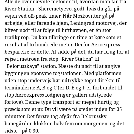
Alle de ovennævnte metoder til, hvordan man får fra
River Station - Sheremetyevo, godt, hvis du går på
vejen ved off-peak timer. Når Moskovitter gå på
arbejde, eller farende hjem, Leningrad motorvej, der
bliver nødt til at følge til lufthavnen, er én stor
trafikprop. Du kan tilbringe en time at køre som et
resultat af to hundrede meter. Derfor Aeroexpress
besparelse er dette. At sidde på det, du har brug for at
rejse i metroen fra stop "River Station" til
"Belorusskaya" station. Næste du nødt til at angive
bygningen eponyme togstationen. Med platformen
uden stop undervejs bør udtrykke toget direkte til
terminalerne A, B og C (er D, E og F er forbundet til
stop Aeroexpress fodgænger galleri udstyrede
fortove). Denne type transport er meget hurtig og
præcis som et ur. Du vil være på stedet inden for 35
minutter. Det første tog afgår fra Belorussky
banegården klokken halv fem om morgenen, og det
sidste - på 0:30.