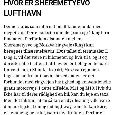
HVOR ER SHEREMETYEVO
LUFTHAVN
Denne status som internationalt knudepunkt med
meget stor. Der er seks terminaler, som også langt fra
hinanden. Derfor kan afstanden mellem
Sheremetyevo og Moskva ringveje (Ring) kun
beregnes tilnærmelsesvis. Hvis tallet til terminaler F,
D og E, vil det være ni kilometer, og hvis til C og B og
derefter alle tretten. Lufthavnen er beliggende nord
for centrum, i Khimki distrikt, Moskva-regionen.
Ligesom andre luft havn i hovedstaden, er det
forbundet med ringvejen hastighed og konventionelle
gratis motorveje. I dette tilfælde, M11 og M10. Hvis du
ikke har til deres rådighed en bil, kan du leje en taxa.
Men det faktum, at en sådan en dyr løsning ville være
den hurtigste. Leningrad highway, som du kan køre,
er temmelig belastet, især i myldretiden. Derfor er