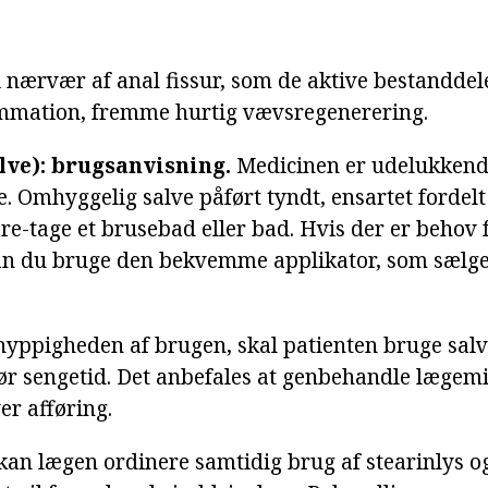
i nærvær af anal fissur, som de aktive bestanddele
ammation, fremme hurtig vævsregenerering.
lve): brugsanvisning.
Medicinen er udelukkende
. Omhyggelig salve påført tyndt, ensartet fordelt
pre-tage et brusebad eller bad. Hvis der er behov 
kan du bruge den bekvemme applikator, som sæl
hyppigheden af brugen, skal patienten bruge sa
ør sengetid. Det anbefales at genbehandle lægemi
er afføring.
 kan lægen ordinere samtidig brug af stearinlys o