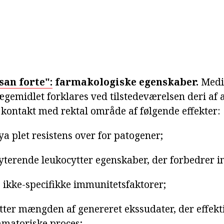
san forte":
farmakologiske egenskaber.
Medi
ægemidlet forklares ved tilstedeværelsen deri af 
 kontakt med rektal område af følgende effekter:
sya plet resistens over for patogener;
yterende leukocytter egenskaber, der forbedrer 
 ikke-specifikke immunitetsfaktorer;
ter mængden af genereret ekssudater, der effekt
mmatoriske proces;