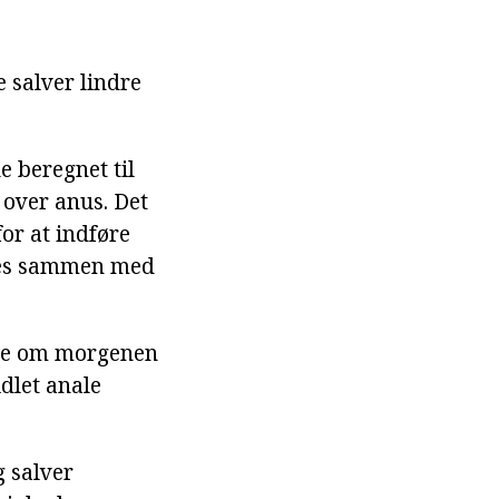
 salver lindre
 beregnet til
 over anus. Det
for at indføre
ges sammen med
lve om morgenen
dlet anale
g salver