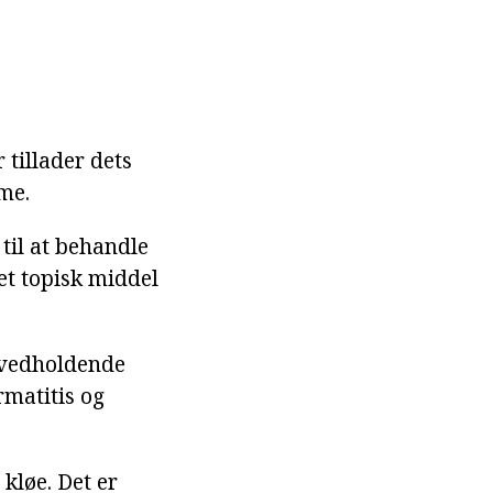
tillader dets
me.
 til at behandle
et topisk middel
r vedholdende
rmatitis og
 kløe. Det er