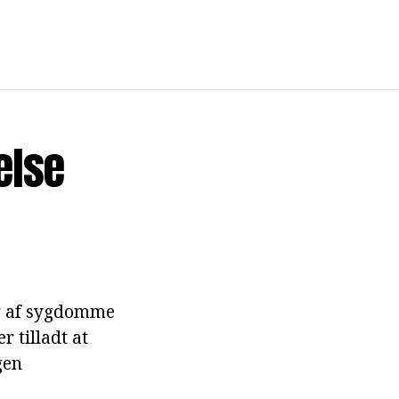
else
ing af sygdomme
 tilladt at
gen