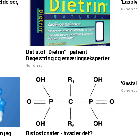
eldelser,
'Lasol
Sundhe
Det stof "Dietrin" - patient
Begejstring og ernæringseksperter
Sundhed
'Gastal
Sundhe
n jeg
Bisfosfonater - hvad er det?