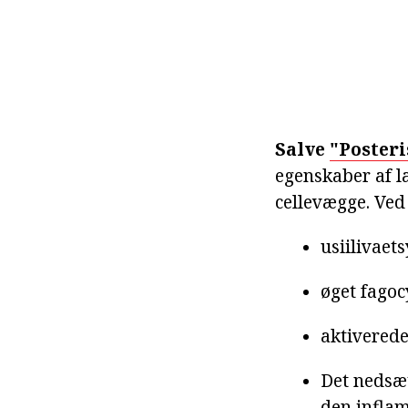
Salve
"Posteri
egenskaber af l
cellevægge. Ved
usiilivaet
øget fagoc
aktiverede
Det nedsæt
den infla