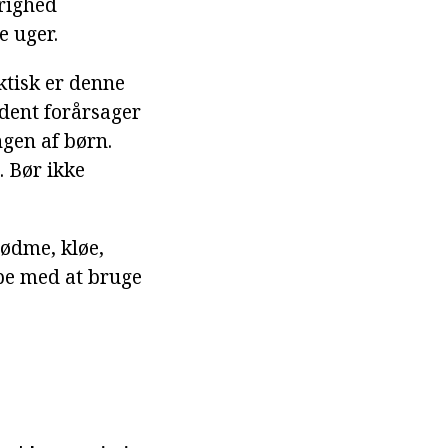
arighed
e uger.
tisk er denne
ldent forårsager
ngen af børn.
 Bør ikke
rødme, kløe,
ppe med at bruge