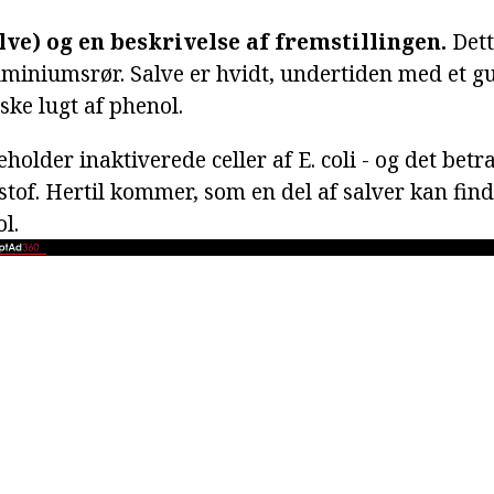
lve) og en beskrivelse af fremstillingen.
Dett
uminiumsrør. Salve er hvidt, undertiden med et gu
ske lugt af phenol.
older inaktiverede celler af E. coli - og det bet
 stof. Hertil kommer, som en del af salver kan find
l.