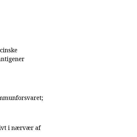
cinske
antigener
immunforsvaret;
ivt i nærvær af