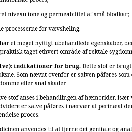
et niveau tone og permeabilitet af små blodkar;
e processerne for vævsheling.
har et meget nyttigt ubehandlede egenskaber, der 
praktisk taget ethvert område af rektale sygdom
lve): indikationer for brug.
Dette stof er brugt
oksne. Som nævnt ovenfor er salven påføres som 
domme eller anal skader.
ive stof anses i behandlingen af hæmorider, isæ
dvidere er salve påføres i nærvær af perinæal de
ndelse proces.
icinen anvendes til at fjerne det genitale og anal