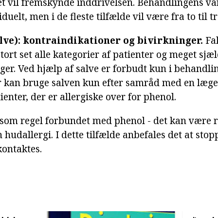
det vil fremskynde inddrivelsen. Behandlingens v
duelt, men i de fleste tilfælde vil være fra to til tr
lve): kontraindikationer og bivirkninger.
Fak
stort set alle kategorier af patienter og meget sjæ
ger. Ved hjælp af salve er forbudt kun i behandli
 kan bruge salven kun efter samråd med en læge.
tienter, der er allergiske over for phenol.
 som regel forbundet med phenol - det kan være 
hudallergi. I dette tilfælde anbefales det at sto
kontaktes.