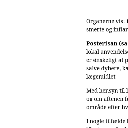
Organerne vist 
smerte og infl
Posterisan (sa
lokal anvendelse
er ønskeligt at 
salve dybere, 
lægemidlet.
Med hensyn til 
og om aftenen f
område efter hv
I nogle tilfælde