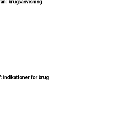
van': brugsanvisning
d
': indikationer for brug
d