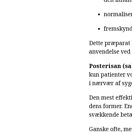
normaliser
fremskynd
Dette præparat 
anvendelse ved 
Posterisan (sa
kun patienter v
i nærvær af syg
Den mest effekt
dens former. En
svækkende betæ
Ganske ofte, med