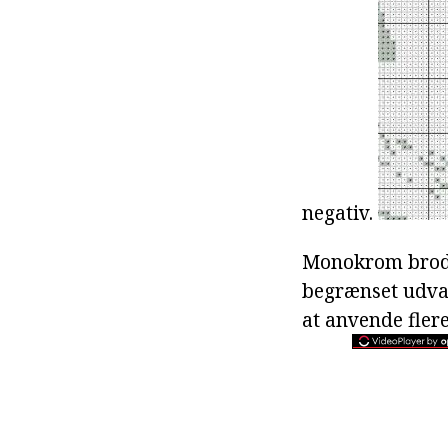
negativ.
Monokrom broderi
begrænset udvalg
at anvende fle