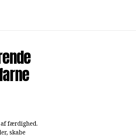
rende
farne
af færdighed.
er, skabe