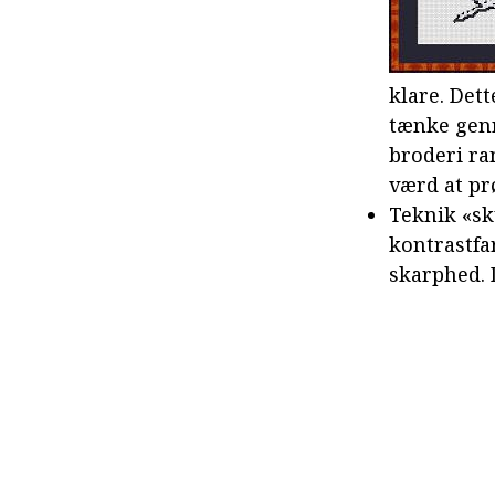
klare. Dett
tænke genn
broderi ra
værd at pr
Teknik «sk
kontrastfa
skarphed. D