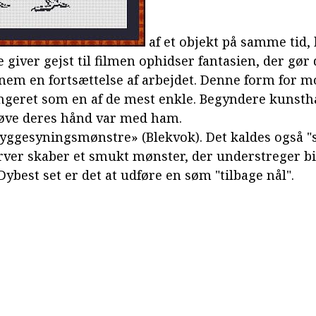
af et objekt på samme tid,
e giver gejst til filmen ophidser fantasien, der gør
em en fortsættelse af arbejdet. Denne form for
ngeret som en af de mest enkle. Begyndere kunst
øve deres hånd var med ham.
yggesyningsmønstre» (Blekvok). Det kaldes også "s
rver skaber et smukt mønster, der understreger bi
ybest set er det at udføre en søm "tilbage nål".