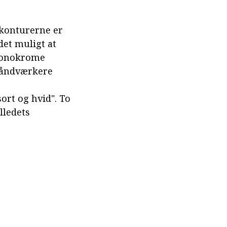
 konturerne er
 det muligt at
 monokrome
håndværkere
ort og hvid". To
lledets