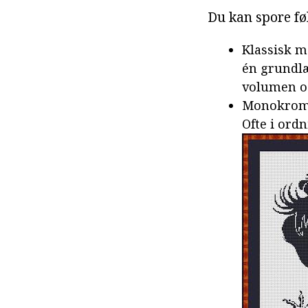
Du kan spore fø
Klassisk m
én grundlæ
volumen og
Monokrom b
Ofte i ord