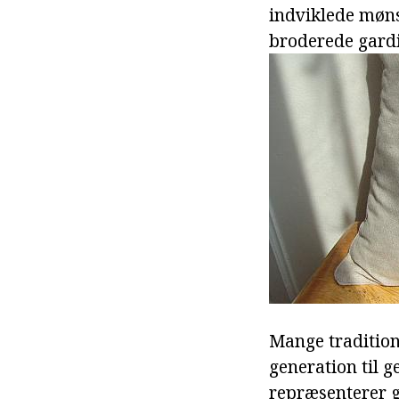
indviklede møns
broderede gardi
Mange tradition
generation til g
repræsenterer g