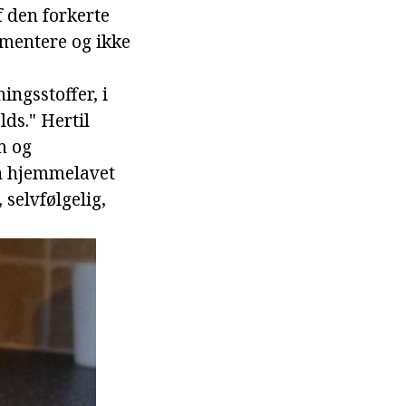
f den forkerte
mentere og ikke
ngsstoffer, i
ds." Hertil
m og
en hjemmelavet
selvfølgelig,