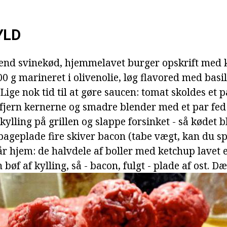
YLD
end svinekød, hjemmelavet burger opskrift med ky
200 g marineret i olivenolie, løg flavored med bas
Lige nok tid til at gøre saucen: tomat skoldes et pa
fjern kernerne og smadre blender med et par fed
kylling på grillen og slappe forsinket - så kødet bl
 bageplade fire skiver bacon (tabe vægt, kan du s
år hjem: de halvdele af boller med ketchup lavet 
bøf af kylling, så - bacon, fulgt - plade af ost. D