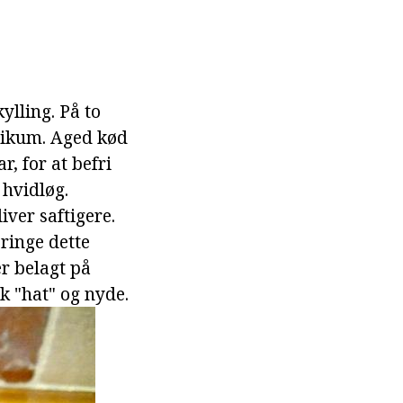
lling. På to
ilikum. Aged kød
r, for at befri
 hvidløg.
iver saftigere.
pringe dette
er belagt på
æk "hat" og nyde.