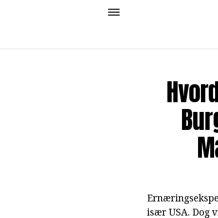
Hvor
Burg
M
Ernæringsekspert
især USA. Dog v