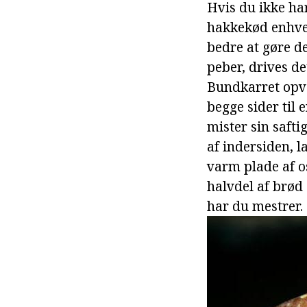
Hvis du ikke har
hakkekød enhver
bedre at gøre de
peber, drives d
Bundkarret opva
begge sider til 
mister sin saft
af indersiden, l
varm plade af o
halvdel af brød
har du mestrer.