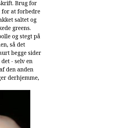
krift. Brug for
 for at forbedre
akket saltet og
kede greens.
olle og stegt på
en, så det
murt begge sider
 det - selv en
 af den anden
rger derhjemme,