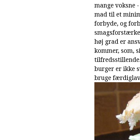
mange voksne - 
mad til et mini
forbyde, og for
smagsforstærker
høj grad er ans
kommer, som, si
tilfredsstillen
burger er ikke 
bruge færdiglave