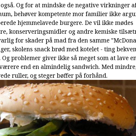
også. Og for at mindske de negative virkninger a
mum, behøver kompetente mor familier ikke argu
berede hjemmelavede burgere. De vil ikke mødes
e, konserveringsmidler og andre kemiske tilsætni
varlig for skader på mad fra den samme "McDonal
ger, skolens snack brød med kotelet - ting bekve
de. Og problemer giver ikke så meget som at lave 
sværere end en almindelig sandwich. Med mindre, 
de ruller, og steger bøffer på forhånd.