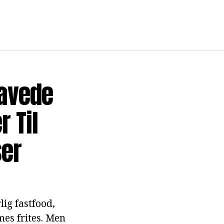
avede
r Til
er
lig fastfood,
es frites. Men