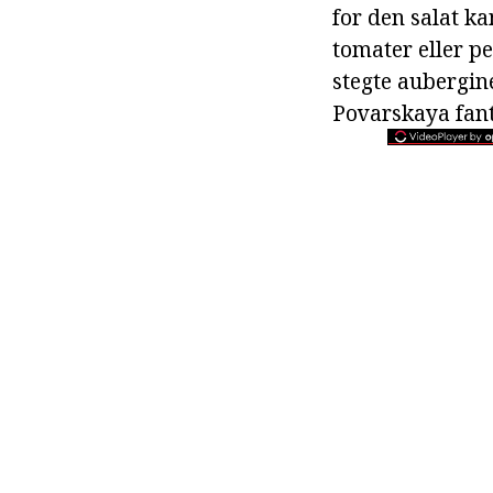
for den salat ka
tomater eller p
stegte aubergine
Povarskaya fanta