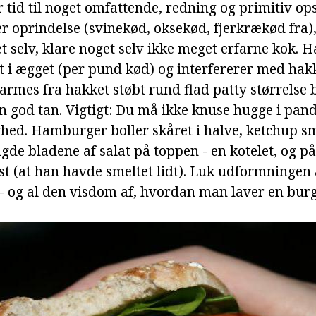
 tid til noget omfattende, redning og primitiv ops
 oprindelse (svinekød, oksekød, fjerkrækød fra),
t selv, klare noget selv ikke meget erfarne kok. H
et i ægget (per pund kød) og interfererer med hak
rmes fra hakket støbt rund flad patty størrelse b
en god tan. Vigtigt: Du må ikke knuse hugge i pand
ighed. Hamburger boller skåret i halve, ketchup s
agde bladene af salat på toppen - en kotelet, og på
st (at han havde smeltet lidt). Luk udformningen
 - og al den visdom af, hvordan man laver en bu