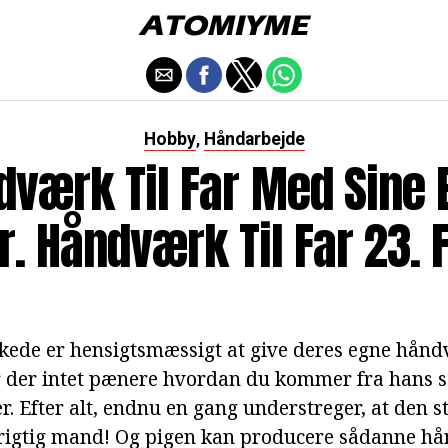
Hobby
Håndarbejde
,
dværk Til Far Med Sine 
. Håndværk Til Far 23. 
kede er hensigtsmæssigt at give deres egne håndv
r der intet pænere hvordan du kommer fra hans s
. Efter alt, endnu en gang understreger, at den s
 rigtig mand! Og pigen kan producere sådanne hån