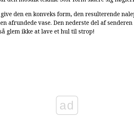
 give den en konveks form, den resulterende nalep
den afrundede vase. Den nederste del af senderen
å glem ikke at lave et hul til strop!
ad