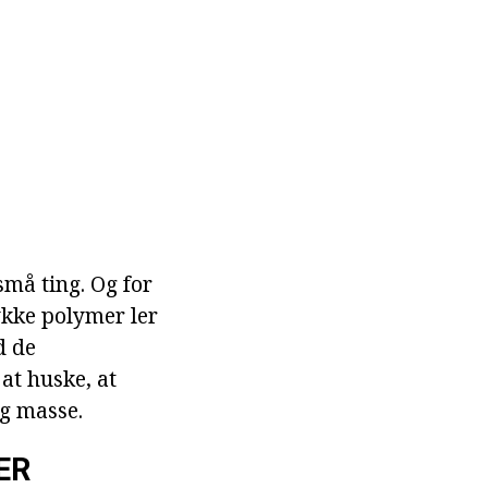
må ting. Og for
ykke polymer ler
d de
 at huske, at
ng masse.
ER