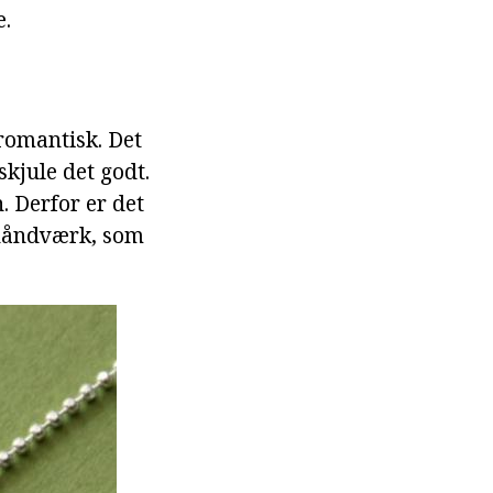
e.
 romantisk. Det
kjule det godt.
. Derfor er det
r håndværk, som