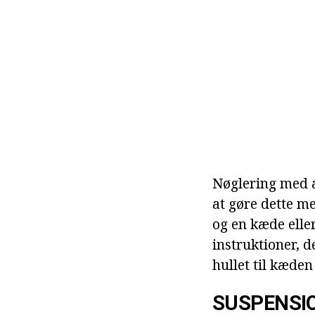
Nøglering med a
at gøre dette me
og en kæde elle
instruktioner, d
hullet til kæde
SUSPENSI