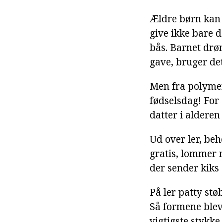
Ældre børn kan 
give ikke bare d
bås. Barnet drø
gave, bruger de
Men fra polymer
fødselsdag! For
datter i alderen
Ud over ler, beh
gratis, lommer 
der sender kiks 
På ler patty stø
Så formene blev
vigtigste stykke