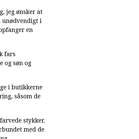
, jeg ønsker at
om unødvendigt i
 opfanger en
k fars
e og søn og
nge i butikkerne
ring, såsom de
 farvede stykker.
forbundet med de
ing.