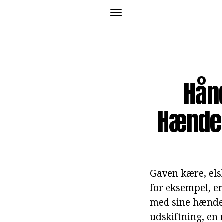
Hån
Hænder
Gaven kære, els
for eksempel, e
med sine hænder
udskiftning, en