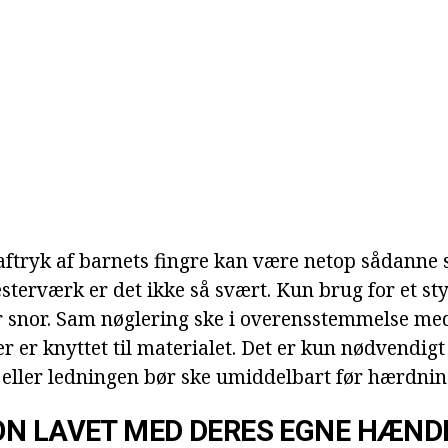
ftryk af barnets fingre kan være netop sådanne s
sterværk er det ikke så svært. Kun brug for et st
r snor. Sam nøglering ske i overensstemmelse me
er er knyttet til materialet. Det er kun nødvendigt
n eller ledningen bør ske umiddelbart før hærdni
ON LAVET MED DERES EGNE HÆND