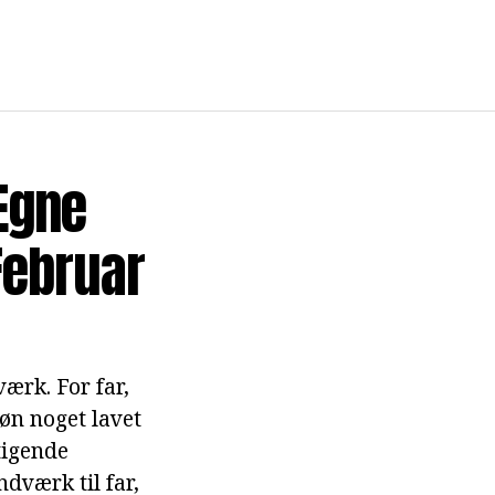
Egne
Februar
ærk. For far,
øn noget lavet
tigende
dværk til far,