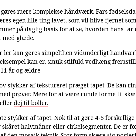
gøres mere komplekse håndværk. Fars fødselsdag
eres egen lille ting lavet, som vil blive fjernet s
mmer på daglig basis for at se, hvordan hans far
t med glæde.
 ler kan gøres simpelthen vidunderligt håndvær
 eksempel kan en smuk stilfuld vedhæng fremstill
 11 år og ældre.
ov stykker af tekstureret præget tapet. De kan ri
med prøver. Mere for at være runde forme til skæ
eller
dej til boller.
bte stykker af tapet. Nok til at gøre 4-5 forskellige
 skåret halvmåner eller cirkelsegmenter. De er 
 af den mosaik teknik. Stor form skære sig nøgler