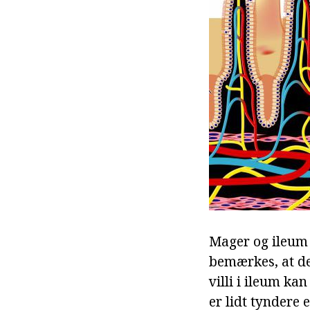
Mager og ileum v
bemærkes, at d
villi i ileum ka
er lidt tyndere 