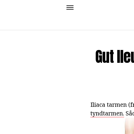
Gut Il
Iliaca tarmen (f
tyndtarmen.
Såd