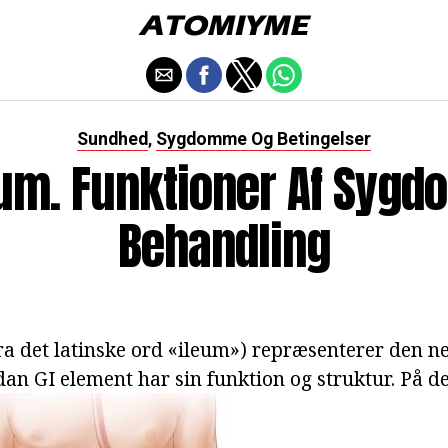
Sundhed
Sygdomme Og Betingelser
,
eum. Funktioner Af Syg
Behandling
ra det latinske ord «ileum») repræsenterer den ne
an GI element har sin funktion og struktur. På 