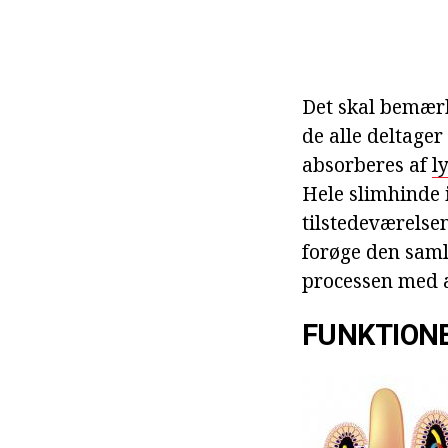
Det skal bemærk
de alle deltager
absorberes af
l
Hele slimhinde 
tilstedeværelsen
forøge den saml
processen med a
FUNKTIONE