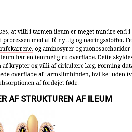
es, at villi i tarmen ileum er meget mindre end 
 i processen med at få nyttig og næringsstoffer. Fe
ymfekarrene,
og aminosyrer og monosaccharider -
ileum har en temmelig ru overflade. Dette skylde
 af krypter og villi af cirkulære læg. Forming dat
ede overflade af tarmslimhinden, hvilket uden tvi
bsorptionen af fordøjet føde.
R AF STRUKTUREN AF ILEUM