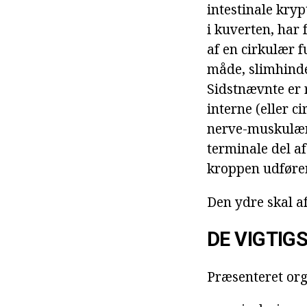
intestinale kry
i kuverten, har
af en cirkulær f
måde, slimhinde
Sidstnævnte er 
interne (eller 
nerve-muskulære
terminale del a
kroppen udfører
Den ydre skal af
DE VIGTIG
Præsenteret org