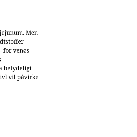
i jejunum. Men
dtstoffer
 for venøs.
s
a betydeligt
vl vil påvirke