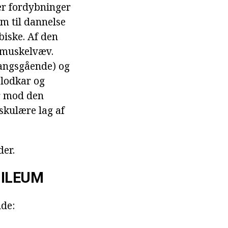
rer fordybninger
m til dannelse
biske. Af den
 muskelvæv.
langsgående) og
blodkar og
er mod den
skulære lag af
der.
 ILEUM
nde: