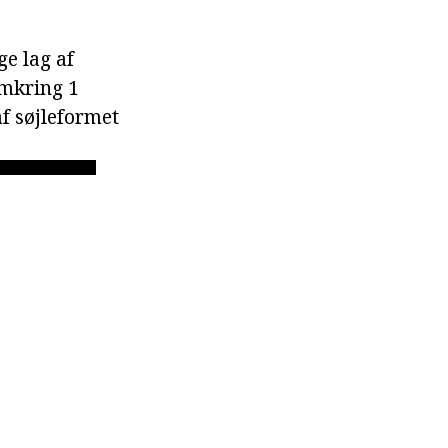
ge lag af
omkring 1
af søjleformet