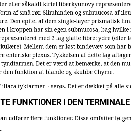
pter eller såkaldt kirtel liberkyunovy repræsente
 form af små rør. Slimhinden og submucosa af ileu
ure. Den epitel af dem single-layer prismatisk lim
n i kroppen har sin egen submucosa, bag hvilke
repræsenteret med 2 lag glatte fibre: ydre (eller 
cirkulære). Mellem dem er løst bindevæv som har 
 enteriske plexus. Tykkelsen af dette lag aftag
f tyndtarmen. Det er værd at bemærke, at den mu
 den funktion at blande og skubbe Chyme.
 iliaca tyktarmen - serøs. Det er dækket på alle si
STE FUNKTIONER I DEN TERMINALE
an udfører flere funktioner. Disse omfatter følge