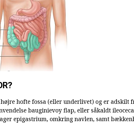
OR?
 højre hofte fossa (eller underlivet) og er adskilt 
endelse bauginievoy flap, eller såkaldt ileocecal 
tager epigastrium, omkring navlen, samt bækken