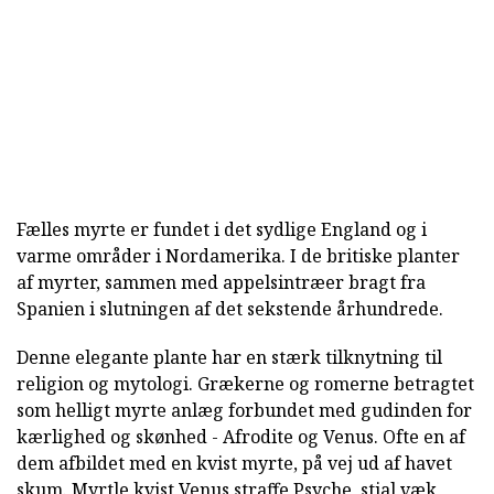
Fælles myrte er fundet i det sydlige England og i
varme områder i Nordamerika. I de britiske planter
af myrter, sammen med appelsintræer bragt fra
Spanien i slutningen af det sekstende århundrede.
Denne elegante plante har en stærk tilknytning til
religion og mytologi. Grækerne og romerne betragtet
som helligt myrte anlæg forbundet med gudinden for
kærlighed og skønhed - Afrodite og Venus. Ofte en af
dem afbildet med en kvist myrte, på vej ud af havet
skum. Myrtle kvist Venus straffe Psyche, stjal væk