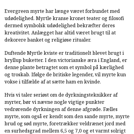
Evergreen myrte har længe været forbundet med
udødelighed. Myrtle kranse kronet teater og filosofi
dermed symbolsk udødelighed bekræfter deres
kreativitet. Anlægget har altid været brugt til at
dekorere banket og religiøse ritualer.
Duftende Myrtle kviste er traditionelt blevet brugt i
bryllup buketter. I den victorianske æra i England, er
denne plante betragtet som et symbol på kærlighed
og troskab. Ifølge de britiske legender, vil myrte kun
vokse i tilfælde af at sætte ham en kvinde.
Hvis vi taler seriøst om de dyrkningsteknikker af
myrter, bør vi nævne nogle vigtige punkter
vedrørende dyrkningen af denne afgrøde. Fælles
myrte, som også er kendt som den sande myrte, myrte
brud og sød myrte, foretrækker veldrænet jord med
en surhedsgrad mellem 6,5 og 7,0 og et varmt solrigt