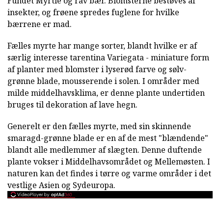
Fundet Myrtle og rav bær. Blomsterne bestøves af
insekter, og frøene spredes fuglene for hvilke
bærrene er mad.
Fælles myrte har mange sorter, blandt hvilke er af
særlig interesse tarentina Variegata - miniature form
af planter med blomster i lyserød farve og sølv-
grønne blade, mousserende i solen. I områder med
milde middelhavsklima, er denne plante undertiden
bruges til dekoration af lave hegn.
Generelt er den fælles myrte, med sin skinnende
smaragd-grønne blade er en af de mest "blændende"
blandt alle medlemmer af slægten. Denne duftende
plante vokser i Middelhavsområdet og Mellemøsten. I
naturen kan det findes i tørre og varme områder i det
vestlige Asien og Sydeuropa.