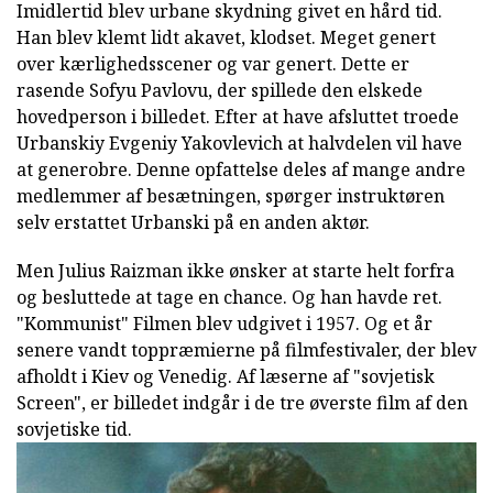
Imidlertid blev urbane skydning givet en hård tid.
Han blev klemt lidt akavet, klodset. Meget genert
over kærlighedsscener og var genert. Dette er
rasende Sofyu Pavlovu, der spillede den elskede
hovedperson i billedet. Efter at have afsluttet troede
Urbanskiy Evgeniy Yakovlevich at halvdelen vil have
at generobre. Denne opfattelse deles af mange andre
medlemmer af besætningen, spørger instruktøren
selv erstattet Urbanski på en anden aktør.
Men Julius Raizman ikke ønsker at starte helt forfra
og besluttede at tage en chance. Og han havde ret.
"Kommunist" Filmen blev udgivet i 1957. Og et år
senere vandt toppræmierne på filmfestivaler, der blev
afholdt i Kiev og Venedig. Af læserne af "sovjetisk
Screen", er billedet indgår i de tre øverste film af den
sovjetiske tid.