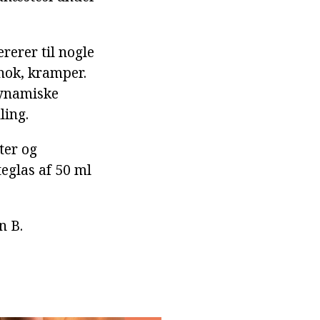
rerer til nogle
chok, kramper.
dynamiske
ling.
ter og
eglas af 50 ml
n B.