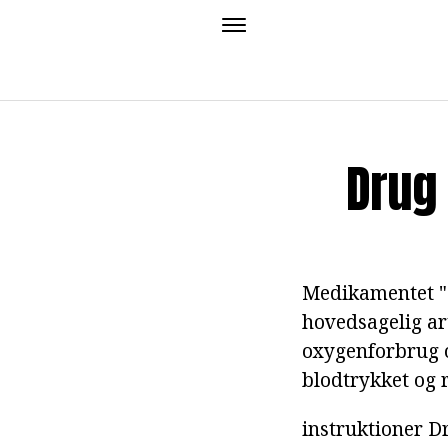
Drug 
Medikamentet "N
hovedsagelig ar
oxygenforbrug o
blodtrykket og 
instruktioner D