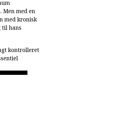
imum
ma. Men med en
Men med kronisk
 til hans
gt kontrolleret
sentiel