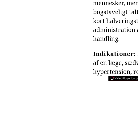
mennesker, men
bogstaveligt ta
kort halveringst
administration 
handling.
Indikationer:
af en læge, sædv
hypertension, r