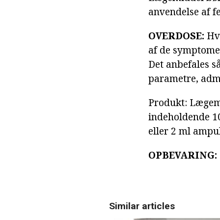
anvendelse af f
OVERDOSE:
Hvi
af de symptomer
Det anbefales s
parametre, admi
Produkt: Lægemid
indeholdende 10
eller 2 ml ampul
OPBEVARING:
Similar articles