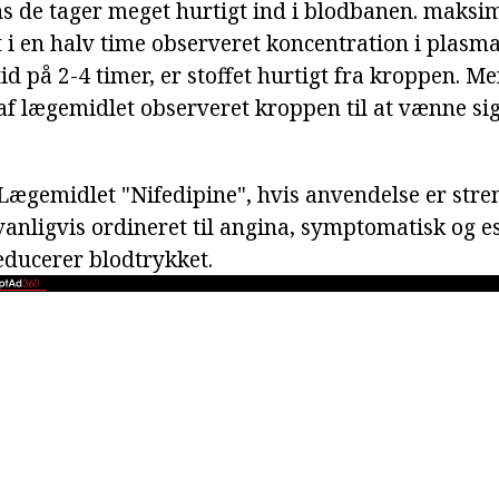
s de tager meget hurtigt ind i blodbanen. maks
lt i en halv time observeret koncentration i plas
id på 2-4 timer, er stoffet hurtigt fra kroppen. 
af lægemidlet observeret kroppen til at vænne sig
Lægemidlet "Nifedipine", hvis anvendelse er stren
anligvis ordineret til angina, symptomatisk og es
educerer blodtrykket.