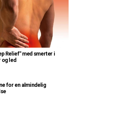
ep Relief" med smerter i
 og led
ne for en almindelig
lse