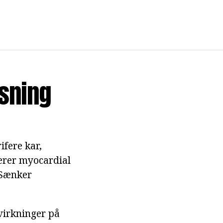
isning
ifere kar,
cerer myocardial
 Sænker
virkninger på