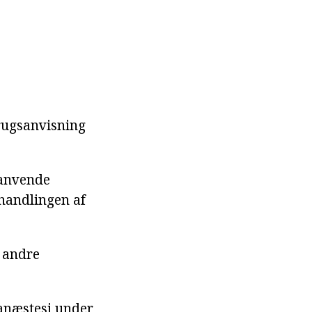
rugsanvisning
 anvende
ehandlingen af
 andre
anæstesi under