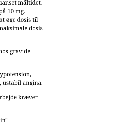
uanset måltidet.
 på 10 mg.
t øge dosis til
 maksimale dosis
hos gravide
hypotension,
 ustabil angina.
arbejde kræver
in"