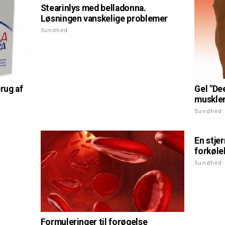
Stearinlys med belladonna.
Løsningen vanskelige problemer
Sundhed
rug af
Gel "De
muskler
Sundhed
En stjer
forkøle
Sundhed
Formuleringer til forøgelse