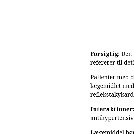
Forsigtig:
Den æ
refererer til de
Patienter med d
lægemidlet med 
reflekstakykard
Interaktioner
antihypertensiv
Lægemiddel bør 