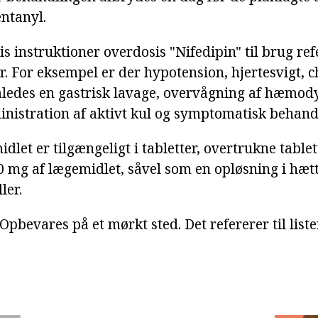
entanyl.
s instruktioner overdosis "Nifedipin" til brug refe
. For eksempel er der hypotension, hjertesvigt, 
åledes en gastrisk lavage, overvågning af hæmo
nistration af aktivt kul og symptomatisk behand
let er tilgængeligt i tabletter, overtrukne tablet
 mg af lægemidlet, såvel som en opløsning i hætt
ler.
Opbevares på et mørkt sted. Det refererer til liste