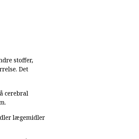
dre stoffer,
rrelse. Det
å cerebral
m.
dler lægemidler