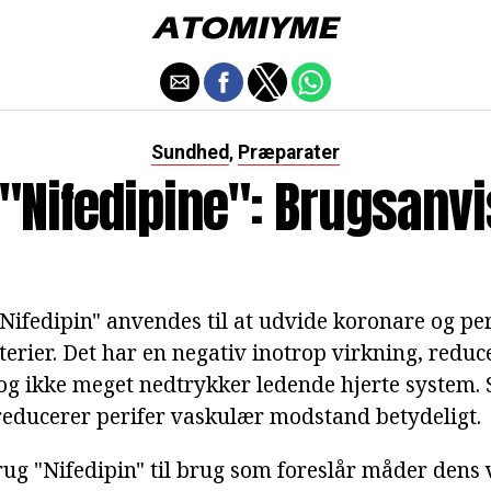
Sundhed
Præparater
,
"Nifedipine": Brugsanv
ifedipin" anvendes til at udvide koronare og per
terier. Det har en negativ inotrop virkning, redu
g ikke meget nedtrykker ledende hjerte system.
reducerer perifer vaskulær modstand betydeligt.
rug "Nifedipin" til brug som foreslår måder dens 