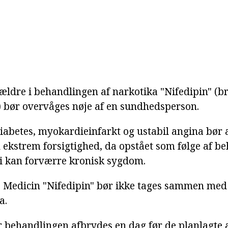
ldre i behandlingen af narkotika "Nifedipin" (b
t) bør overvåges nøje af en sundhedsperson.
iabetes, myokardieinfarkt og ustabil angina bør
ekstrem forsigtighed, da opstået som følge af b
i kan forværre kronisk sygdom.
:
Medicin "Nifedipin" bør ikke tages sammen med
a.
behandlingen afbrydes en dag før de planlagte 