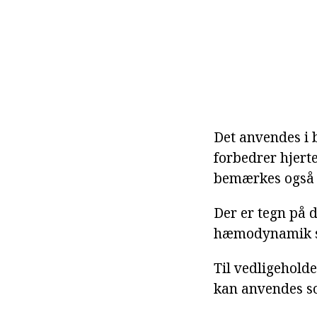
Det anvendes i 
forbedrer hjerte
bemærkes også e
Der er tegn på 
hæmodynamik sa
Til vedligehold
kan anvendes so