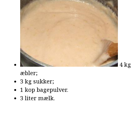
4 kg
æbler;
3 kg sukker;
1 kop bagepulver.
3 liter mælk.