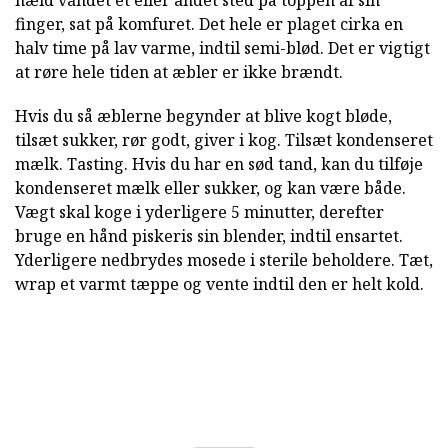
hæld vandet et eller andet sted på toppen af sin
finger, sat på komfuret. Det hele er plaget cirka en
halv time på lav varme, indtil semi-blød. Det er vigtigt
at røre hele tiden at æbler er ikke brændt.
Hvis du så æblerne begynder at blive kogt bløde,
tilsæt sukker, rør godt, giver i kog. Tilsæt kondenseret
mælk. Tasting. Hvis du har en sød tand, kan du tilføje
kondenseret mælk eller sukker, og kan være både.
Vægt skal koge i yderligere 5 minutter, derefter
bruge en hånd piskeris sin blender, indtil ensartet.
Yderligere nedbrydes mosede i sterile beholdere. Tæt,
wrap et varmt tæppe og vente indtil den er helt kold.