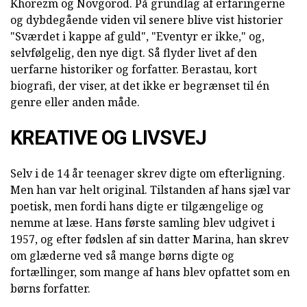
Khorezm og Novgorod. På grundlag af erfaringerne
og dybdegående viden vil senere blive vist historier
"Sværdet i kappe af guld", "Eventyr er ikke," og,
selvfølgelig, den nye digt. Så flyder livet af den
uerfarne historiker og forfatter. Berastau, kort
biografi, der viser, at det ikke er begrænset til én
genre eller anden måde.
KREATIVE OG LIVSVEJ
Selv i de 14 år teenager skrev digte om efterligning.
Men han var helt original. Tilstanden af hans sjæl var
poetisk, men fordi hans digte er tilgængelige og
nemme at læse. Hans første samling blev udgivet i
1957, og efter fødslen af sin datter Marina, han skrev
om glæderne ved så mange børns digte og
fortællinger, som mange af hans blev opfattet som en
børns forfatter.