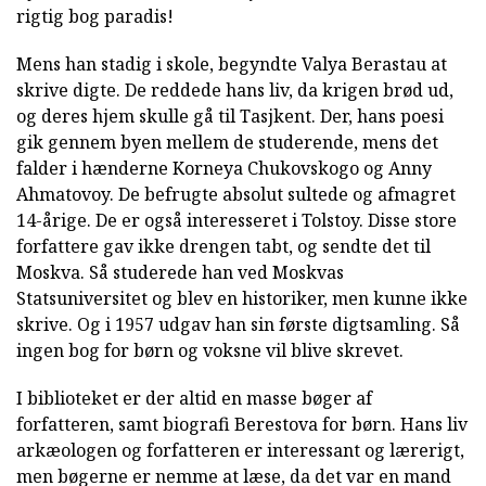
rigtig bog paradis!
Mens han stadig i skole, begyndte Valya Berastau at
skrive digte. De reddede hans liv, da krigen brød ud,
og deres hjem skulle gå til Tasjkent. Der, hans poesi
gik gennem byen mellem de studerende, mens det
falder i hænderne Korneya Chukovskogo og Anny
Ahmatovoy. De befrugte absolut sultede og afmagret
14-årige. De er også interesseret i Tolstoy. Disse store
forfattere gav ikke drengen tabt, og sendte det til
Moskva. Så studerede han ved Moskvas
Statsuniversitet og blev en historiker, men kunne ikke
skrive. Og i 1957 udgav han sin første digtsamling. Så
ingen bog for børn og voksne vil blive skrevet.
I biblioteket er der altid en masse bøger af
forfatteren, samt biografi Berestova for børn. Hans liv
arkæologen og forfatteren er interessant og lærerigt,
men bøgerne er nemme at læse, da det var en mand