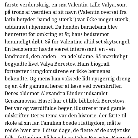
første verdenskrig, en søn Valentin. Lille Valya, som
på trods af værdien af sit navn (Valentin oversat fra
latin betyder "sund og stærk") var ikke meget stærk,
uddannet i hjemmet. Da hendes barnebarn blev
henrettet for omkring et år, hans bedstemor
hemmeligt døbt. Så for Valentine altid set skytsengel.
En bedstemor havde været interessant: en - en
landmand, den anden - en adelsdame. Så mærkeligt
begyndte livet Valya Berestov. Hans biografi
fortsætter i ungdomsårene er ikke børnenes
bekendte. Og mens han voksede lidt nysgerrig dreng
og en 4 år gammel lærer at læse ved overskrifter.
Deres oldemor Alexandra Binder indsamlet
Gerasimovna. Huset har et lille bibliotek Berestovs.
Det var og værdifulde bøger, illustreret med gamle
udskrifter. Deres tema var den historie, der førte til
skole af sin far. Familien boede i fattigdom, måtte
redde hver øre. I disse dage, de fleste af de sovjetiske
folk i fattigdom. Så levede og Valya Berestov. Biografi