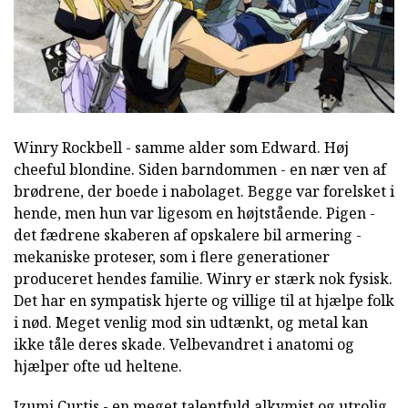
Winry Rockbell - samme alder som Edward. Høj
cheeful blondine. Siden barndommen - en nær ven af
brødrene, der boede i nabolaget. Begge var forelsket i
hende, men hun var ligesom en højtstående. Pigen -
det fædrene skaberen af opskalere bil armering -
mekaniske proteser, som i flere generationer
produceret hendes familie. Winry er stærk nok fysisk.
Det har en sympatisk hjerte og villige til at hjælpe folk
i nød. Meget venlig mod sin udtænkt, og metal kan
ikke tåle deres skade. Velbevandret i anatomi og
hjælper ofte ud heltene.
Izumi Curtis - en meget talentfuld alkymist og utrolig