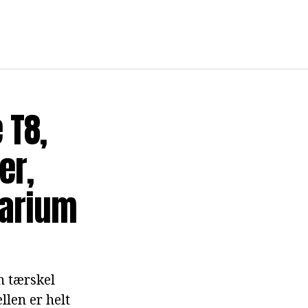
 T8,
er,
varium
n tærskel
len er helt