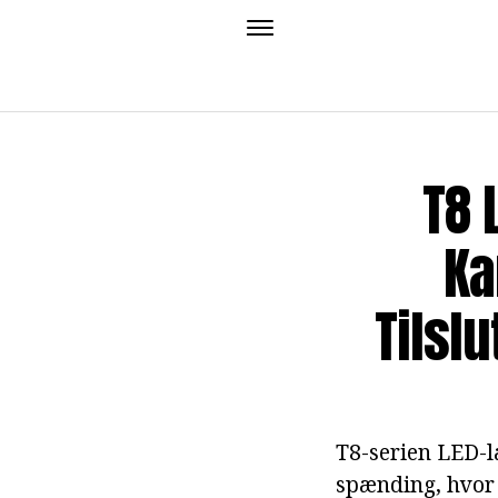
T8 
Ka
Tilsl
T8-serien LED-l
spænding, hvor 