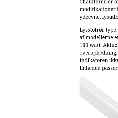
Chaufføren er o
modifikationer i
ydeevne, lysudb
Lysstofrør type,
af modellerne e
180 watt. Aktue
overophedning. 
Indikatoren ikk
Enheden passer 