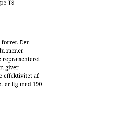
mpe T8
forret. Den
 du mener
e repræsenteret
r, giver
effektivitet af
t er lig med 190