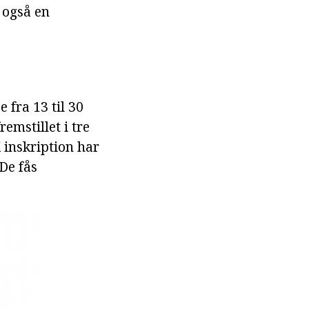
 også en
e fra 13 til 30
emstillet i tre
 inskription har
De fås