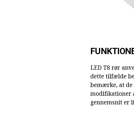
FUNKTIONE
LED T8 rør anven
dette tilfælde b
bemærke, at de 
modifikationer a
gennemsnit er l