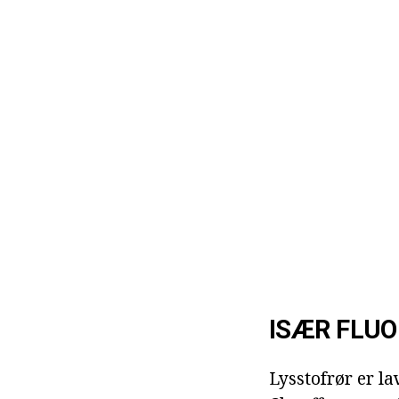
ISÆR FLU
Lysstofrør er la