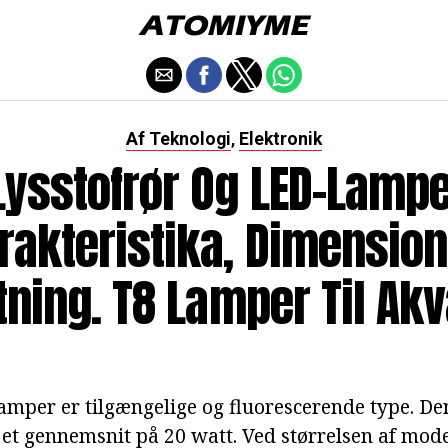
Af Teknologi
Elektronik
,
Lysstofrør Og LED-Lampe
rakteristika, Dimension
utning. T8 Lamper Til Ak
amper er tilgængelige og fluorescerende type. De
et gennemsnit på 20 watt. Ved størrelsen af model