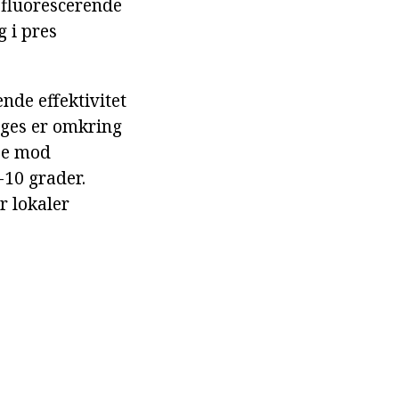
 fluorescerende
g i pres
nde effektivitet
uges er omkring
lse mod
-10 grader.
r lokaler