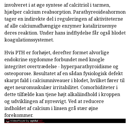
involveret i at øge syntese af calcitriol i tarmen,
hjælper calcium reabsorption. Parathyreoideahormon
tager en indirekte del i reguleringen af aktiviteterne
af alle calciumafhængige enzymer katalirizuemye
deres reaktion. Under hans indflydelse får også blodet
koagulationssystemet.
Hvis PTH er forhøjet, derefter formet alvorlige
endokrine sygdomme forbundet med knogle
integritet overtrædelse - hyperparathyroidisme og
osteoporose. Resultatet af en sådan fysiologisk defekt
skarpt fald i calciumniveauer i blodet, hvilket fører til
øget neuromuskulær irritabilitet. Comorbiditeter i
dette tilfælde kan tjene højt alkaliindhold i kroppen
og udviklingen af nyresvigt. Ved at reducere
indholdet af calcium i linsen grå stær øjne
forekommer.