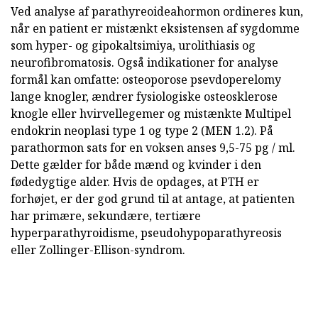
Ved analyse af parathyreoideahormon ordineres kun,
når en patient er mistænkt eksistensen af sygdomme
som hyper- og gipokaltsimiya, urolithiasis og
neurofibromatosis. Også indikationer for analyse
formål kan omfatte: osteoporose psevdoperelomy
lange knogler, ændrer fysiologiske osteosklerose
knogle eller hvirvellegemer og mistænkte Multipel
endokrin neoplasi type 1 og type 2 (MEN 1.2). På
parathormon sats for en voksen anses 9,5-75 pg / ml.
Dette gælder for både mænd og kvinder i den
fødedygtige alder. Hvis de opdages, at PTH er
forhøjet, er der god grund til at antage, at patienten
har primære, sekundære, tertiære
hyperparathyroidisme, pseudohypoparathyreosis
eller Zollinger-Ellison-syndrom.