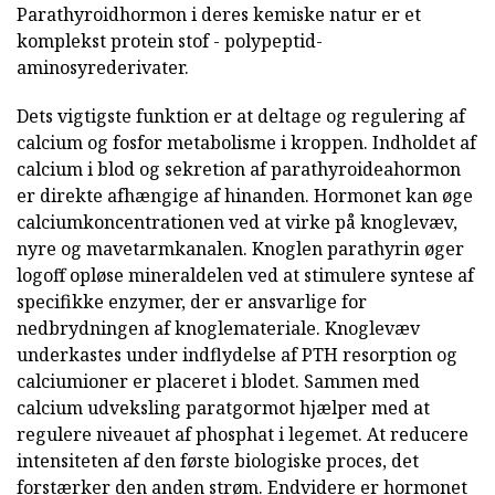
Parathyroidhormon i deres kemiske natur er et
komplekst protein stof - polypeptid-
aminosyrederivater.
Dets vigtigste funktion er at deltage og regulering af
calcium og fosfor metabolisme i kroppen. Indholdet af
calcium i blod og sekretion af parathyroideahormon
er direkte afhængige af hinanden. Hormonet kan øge
calciumkoncentrationen ved at virke på knoglevæv,
nyre og mavetarmkanalen. Knoglen parathyrin øger
logoff opløse mineraldelen ved at stimulere syntese af
specifikke enzymer, der er ansvarlige for
nedbrydningen af knoglemateriale. Knoglevæv
underkastes under indflydelse af PTH resorption og
calciumioner er placeret i blodet. Sammen med
calcium udveksling paratgormot hjælper med at
regulere niveauet af phosphat i legemet. At reducere
intensiteten af den første biologiske proces, det
forstærker den anden strøm. Endvidere er hormonet